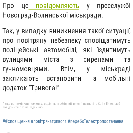
Про це
повідомляють
у пресслужбі
Новоград-Волинської міськради.
Так, у випадку виникнення такої ситуації,
про повітряну небезпеку сповіщатимуть
поліцейські автомобілі, які їздитимуть
вулицями міста з сиренами та
гучномовцями. Втім, у міськраді
закликають встановити на мобільні
додаток “Тривога!”
Якщо ви помітили помилку, виділіть необхідний текст і натисніть Ctrl + Enter, щоб
повідомити про це редакцію
##сповіщення #повітрянатривога #перебоїелектропостачання