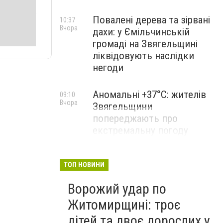
Повалені дерева та зірвані
10:37
Вчора
дахи: у Ємільчинській
громаді на Звягельщині
ліквідовують наслідки
негоди
Аномальні +37°C: жителів
09:10
Вчора
Звягельщини
попереджають про
екстремальну погоду
ТОП НОВИНИ
Ворожий удар по
Житомирщині: троє
дітей та двоє дорослих у