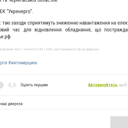
ЕК “Укренерго”.
: такі заходи сприятимуть зниженню навантаження на елек
ковий час для відновлення обладнання, що постражда
ьк рф.
бхідний текст і натисніть Ctrl + Enter, щоб повідомити про це редакцію
ергія #житомирщина
0,0
Оцініть першим
Авторизуйтесь
, щоб
 наші джерела