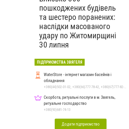
пошкоджених будівель
та шестеро поранених:
наслідки масованого
удару по Житомирщині
30 липня
ПІДПРИЄМСТВА ЗВЯГЕЛЯ
WaterStore - інтернет магазин басейнів і
обладнання
+380(44)502-01-02, +380(66)777-78-42, +380(67)777-82-19, +380(67)890-80-80, +380(73)890-80-80, +380(44)502-01-03
Скорбота, ритуальні послуги в м. Звягель,
ритуальне господарство
+380(93)681-74-13
Додати підприємство