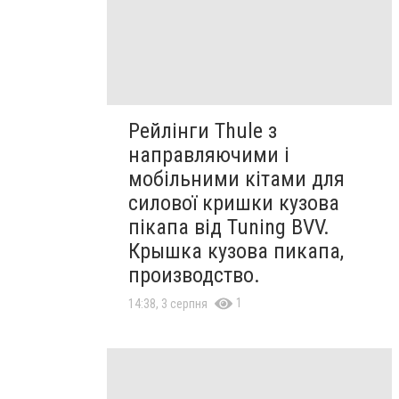
Рейлінги Thule з
направляючими і
мобільними кітами для
силової кришки кузова
пікапа від Tuning BVV.
Крышка кузова пикапа,
производство.
1
14:38, 3 серпня