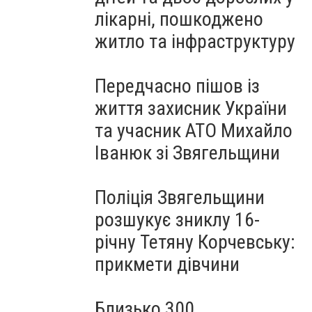
лікарні, пошкоджено
житло та інфраструктуру
Передчасно пішов із
життя захисник України
та учасник АТО Михайло
Іванюк зі Звягельщини
Поліція Звягельщини
розшукує зниклу 16-
річну Тетяну Корчевську:
прикмети дівчини
Близько 300