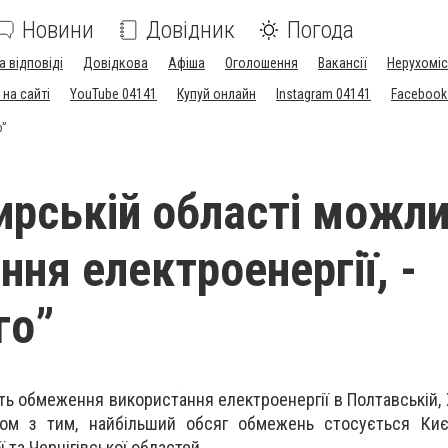
Новини
Довідник
Погода
а відповіді
Довідкова
Афіша
Оголошення
Вакансії
Нерухоміс
на сайті
YouTube 04141
Купуй онлайн
Instagram 04141
Facebook
о”
рській області можли
ня електроенергії, -
го”
ть обмеження використання електроенергії в Полтавській, 
зом з тим, найбільший обсяг обмежень стосується Києв
 та Чернігівської областей.