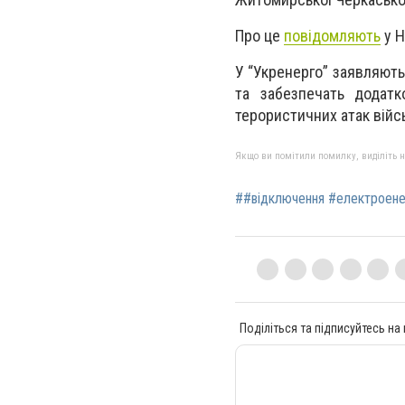
Про це
повідомляють
у Н
У “Укренерго” заявляють
та забезпечать додат
терористичних атак війс
Якщо ви помітили помилку, виділіть нео
##відключення #електроен
Поділіться та підписуйтесь на