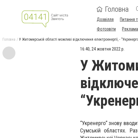
Головна
Дозвілля
Питання т
Фотозвіти
Реклама 
Головна
У Житомирській області можливі відключення електроенергії, - “Укренерг
16:40, 24 жовтня 2022 р.
У Житоми
відключен
“Укренер
“Укренерго” знову вводи
Сумській областях. Ра
Житомирської Черкаської