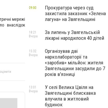
Прокуратура через суд
09:00
захистила заказник «Зелена
лагуна» на Звягельщині
тричні мережі
ло внаслідок
За липень у Звягельській
18:21
Вчора
лікарні народилося 40 дітей
Організував дві
15:32
Вчора
нарколабораторії та
«заробив» мільйон: жителя
Звягельщини засудили до 7
 оцінити
років в'язниці
У селі Велика Цвіля на
13:01
Вчора
Звягельщині блискавка
влучила в житловий
будинок