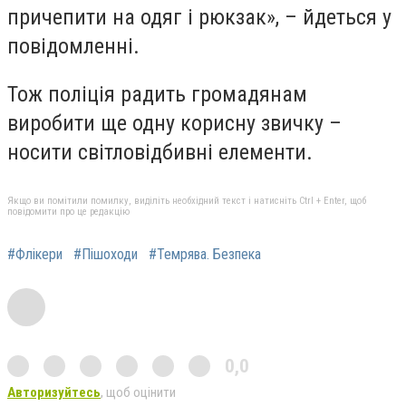
причепити на одяг і рюкзак», – йдеться у
повідомленні.
Тож поліція радить громадянам
виробити ще одну корисну звичку –
носити світловідбивні елементи.
Якщо ви помітили помилку, виділіть необхідний текст і натисніть Ctrl + Enter, щоб
повідомити про це редакцію
#Флікери
#Пішоходи
#Темрява. Безпека
0,0
Авторизуйтесь
, щоб оцінити