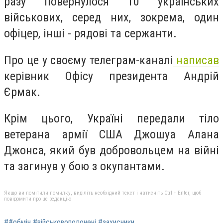
разу повернулося 10 українських
військових, серед них, зокрема, один
офіцер, інші - рядові та сержанти.
Про це у своєму телеграм-каналі
написав
керівник Офісу президента Андрій
Єрмак.
Крім цього, Україні передали тіло
ветерана армії США Джошуа Алана
Джонса, який був добровольцем на війні
та загинув у бою з окупантами.
Якщо ви помітили помилку, виділіть необхідний текст і натисніть Ctrl + Enter, щоб
повідомити про це редакцію
##обмін #військовополонені #захисники