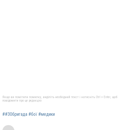
Якщо ви помітили помилку, виділіть необхідний текст і натисніть Ctrl + Enter, щоб
повідомити про це редакцію
##30бригада #бої #медики