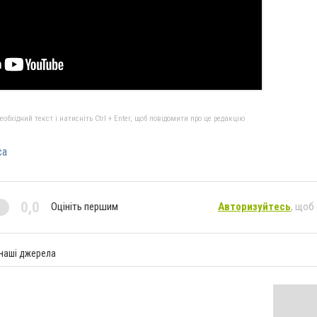
бхідний текст і натисніть Ctrl + Enter, щоб повідомити про це редакцію
са
0,0
Оцініть першим
Авторизуйтесь
, щоб
 наші джерела