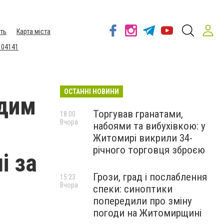
ть
Карта міста
 04141
ОСТАННІ НОВИНИ
адим
Торгував гранатами,
18:00
Вчора
набоями та вибухівкою: у
Житомирі викрили 34-
річного торговця зброєю
і за
Грози, град і послаблення
15:23
Вчора
спеки: синоптики
попередили про зміну
погоди на Житомирщині