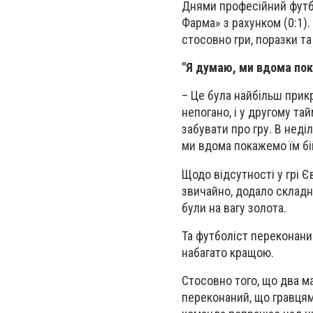
Днями професійний футбо
Фарма» з рахунком (0:1)
стосовно гри, поразки та
"
Я думаю, ми вдома пок
– Це була найбільш прикр
непогано, і у другому тай
забувати про гру. В неді
ми вдома покажемо їм бі
Щодо відсутності у грі 
звичайно, додало складно
були на вагу золота.
Та футболіст переконани
набагато кращою.
Стосовно того, що два м
переконаний, що гравцям