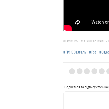
Якщо ви помітили помилку, виділіть нео
#ПФК Звягель
#Гра
#Оде
Поділіться та підписуйтесь на