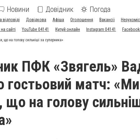
Новини
Довідник
Погода
а відповіді
Довідкова
Афіша
Оголошення
Вакансії
Нерухоміс
на сайті
YouTube 04141
Купуй онлайн
Instagram 04141
Facebook
, що на голову сильніші за суперника»
ник ПФК «Звягель» В
о гостьовий матч: «Ми
 що на голову сильніш
а»