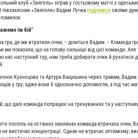
льний клуб «Звягель» зіграв у гостьовому матчі з одеськи
. І півзахисник «Звягеля» Вадим Лучка
поділився
своїми дум
 помилок.
ажемо їм бій"
а гра, де ми втратили очки, – ділиться Вадим. – Команда г
мі ми показали, що на голову сильніші від цієї команди. Але
лю нас наступний тур, нам треба добирати очки й рухатися д
й.
Євгенія Кузнєцова та Артура Ващишина через травми, Вадим 
щів у гру, адже вони б однозначно допомогли, а під час ма
й, що далі команда попрацює на тренуваннях та у наступних
атчі поспіль на останніх хвилинах команда втрачала очки, 
 не вистачає концентрації. Однак не втрачає оптимізму, вв