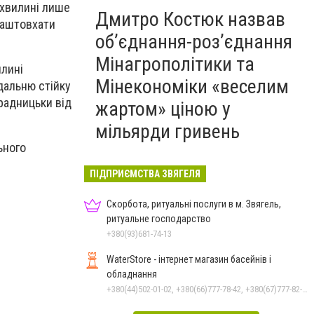
 хвилині лише
Дмитро Костюк назвав
заштовхати
об’єднання-роз’єднання
Мінагрополітики та
илині
Мінекономіки «веселим
дальню стійку
зрадницьки від
жартом» ціною у
мільярди гривень
ьного
ПІДПРИЄМСТВА ЗВЯГЕЛЯ
Скорбота, ритуальні послуги в м. Звягель,
ритуальне господарство
+380(93)681-74-13
WaterStore - інтернет магазин басейнів і
обладнання
+380(44)502-01-02, +380(66)777-78-42, +380(67)777-82-19, +380(67)890-80-80, +380(73)890-80-80, +380(44)502-01-03