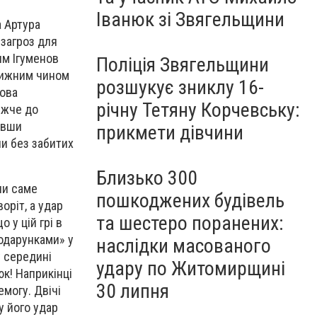
Іванюк зі Звягельщини
 Артура
 загроз для
им Ігуменов
Поліція Звягельщини
овижним чином
розшукує зниклу 16-
ьова
річну Тетяну Корчевську:
ижче до
ивши
прикмети дівчини
ли без забитих
Близько 300
ли саме
пошкоджених будівель
оріт, а удар
та шестеро поранених:
 у цій грі в
подарунками» у
наслідки масованого
у середині
удару по Житомирщині
к! Наприкінці
30 липня
могу. Двічі
у його удар