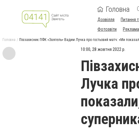
Головна
Дозвілля
Питання т
Фотозвіти
Реклама 
Головна
Півзахисник ПФК «Звягель» Вадим Лучка про гостьовий матч: «Ми показали
10:00, 28 жовтня 2022 р.
Півзахис
Лучка пр
показали,
суперник