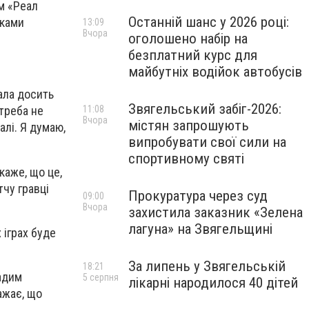
м «Реал
Останній шанс у 2026 році:
ками
13:09
Вчора
оголошено набір на
безплатний курс для
майбутніх водійок автобусів
рала досить
Звягельський забіг-2026:
11:08
 треба не
Вчора
містян запрошують
алі. Я думаю,
випробувати свої сили на
спортивному святі
каже, що це,
тчу гравці
Прокуратура через суд
09:00
Вчора
захистила заказник «Зелена
лагуна» на Звягельщині
 іграх буде
За липень у Звягельській
18:21
Вадим
5 серпня
лікарні народилося 40 дітей
ажає, що