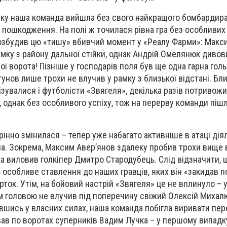
нку наша команда вийшла без свого найкращого бомбардира
пошкодження. На полі ж точилася рівна гра без особливих
Розбудив цю «тишу» вбивчий момент у «Реалу Фарми»: Макс
мку з району дальної стійки, однак Андрій Омелянюк див
ої ворота! Пізніше у господарів поля був ще одна гарна гол
тунов лише трохи не влучив у рамку з близької відстані. Бл
зувалися і футболісти «Звягеля», декілька разів потривож
 однак без особливого успіху, тож на перерву команди піш
рінно змінилася – тепер уже набагато активніше в атаці дія
на. Зокрема, Максим Авер’янов здалеку пробив трохи вище в
а виловив голкіпер Дмитро Стародубець. Слід відзначити, що
ь особливе ставлення до наших гравців, яких він «закидав 
ток. Утім, на бойовий настрій «Звягеля» це не вплинуло – 
 головою не влучив під поперечину свіжий Олексій Михалю
вшись у власних силах, наша команда побігла виривати пере
в по воротах суперників Вадим Лучка – у першому випадк