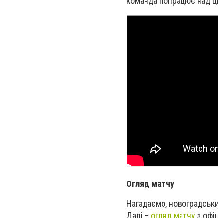
команда попрацює над ц
Огляд матчу
Нагадаємо, новоградськи
Далі –
огляд матчу
з офіц