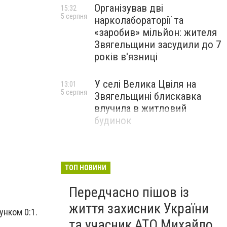
Організував дві
15:32
5 серпня
нарколабораторії та
«заробив» мільйон: жителя
Звягельщини засудили до 7
років в'язниці
У селі Велика Цвіля на
13:01
5 серпня
Звягельщині блискавка
влучила в житловий
будинок
ТОП НОВИНИ
Передчасно пішов із
життя захисник України
унком 0:1.
та учасник АТО Михайло