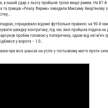
к, а інший удар з льоту пройшов трохи вище рамки. На 87-й
ра та гравців «Реалу Фарми» завадила Максиму Авер’янову 
сітку…
випадках, спрацювало відоме футбольне правило: на 90-й хв
зувати швидку контратаку, під час якої пройшла подача на 
 Барсуков пробив головою у поперечину, однак від неї м’яч 
ідбився у ворота – 1:0…
азка при всіх шансах на успіх у гостьовому матчі проти сил