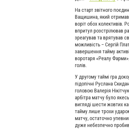
На старт звітного поєди
Ващишина, який отримав 
воріт обох колективів. 
впритул розстрілював ра
зреагував та врятував св
можливість – Сергій Пла
завершення тайму активі
воротаря «Реалу Фарми»,
голів.
У другому таймі гра доко
підопічні Руслана Скида
головою Валерія Нікітчук
арбітра матчу було якес
вигляді шести жовтих кар
тайму лише трохи ударом
матчу, остаточно упевни
дуже небезпечно пробива