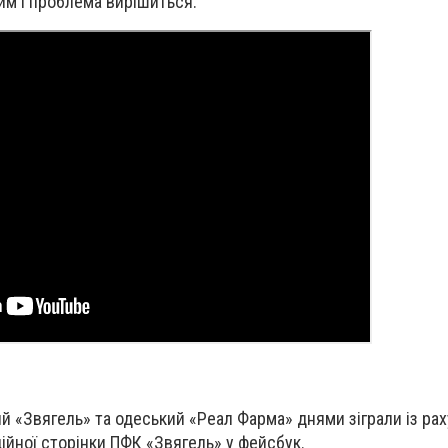
им і проблема вирішиться.
й «Звягель» та одеський «Реал Фарма» днями зіграли із рах
ійної сторінки ПФК «Звягель» у фейсбук.