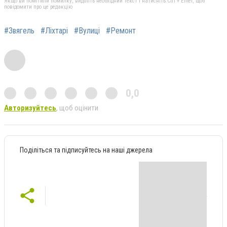
Якщо ви помітили помилку, виділіть необхідний текст і натисніть Ctrl + Enter, щоб
повідомити про це редакцію
#Звягель
#Ліхтарі
#Вулиці
#Ремонт
0,0
Авторизуйтесь
, щоб оцінити
Поділіться та підписуйтесь на наші джерела