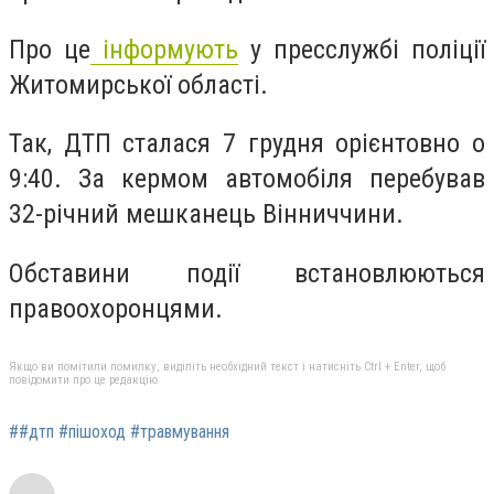
Про це
інформують
у пресслужбі поліції
Житомирської області.
Так, ДТП сталася 7 грудня орієнтовно о
9:40. За кермом автомобіля перебував
32-річний мешканець Вінниччини.
Обставини події встановлюються
правоохоронцями.
Якщо ви помітили помилку, виділіть необхідний текст і натисніть Ctrl + Enter, щоб
повідомити про це редакцію
##дтп #пішоход #травмування