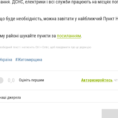
ання. ДСНС, електрики і всі служби працюють на місцях поп
кщо буде необхідність, можна завітати у найближчий Пункт 
ому районі шукайте пункти за
посиланням
.
бхідний текст і натисніть Ctrl + Enter, щоб повідомити про це редакцію
Україна
#Житомирщина
0,0
Оцініть першим
Авторизируйтесь
, ч
 наші джерела