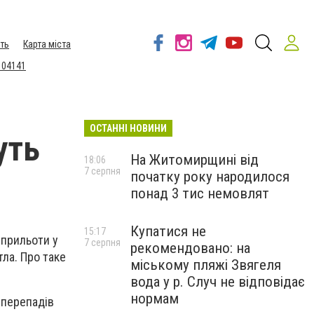
ть
Карта міста
 04141
ОСТАННІ НОВИНИ
уть
На Житомирщині від
18:06
7 серпня
початку року народилося
понад 3 тис немовлят
Купатися не
15:17
 прильоти у
7 серпня
рекомендовано: на
тла. Про таке
міському пляжі Звягеля
вода у р. Случ не відповідає
нормам
 перепадів