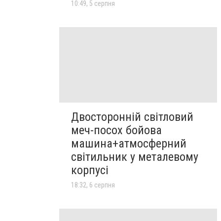
10:49, 5 серпня
Двосторонній світловий
меч-посох бойова
машина+атмосферний
світильник у металевому
корпусі
18:32, 6 серпня