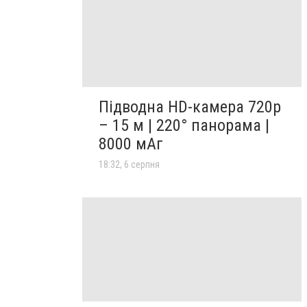
Підводна HD-камера 720p
– 15 м | 220° панорама |
8000 мАг
18:32, 6 серпня