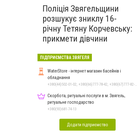
Поліція Звягельщини
розшукує зниклу 16-
річну Тетяну Корчевську:
прикмети дівчини
ПІДПРИЄМСТВА ЗВЯГЕЛЯ
WaterStore - інтернет магазин басейнів і
обладнання
+380(44)502-01-02, +380(66)777-78-42, +380(67)777-82-19, +380(67)890-80-80, +380(73)890-80-80, +380(44)502-01-03
Скорбота, ритуальні послуги в м. Звягель,
ритуальне господарство
+380(93)681-74-13
Додати підприємство