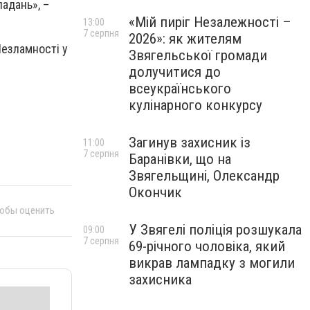
адань», –
«Мій пиріг Незалежності –
13:00
7 серпня
2026»: як жителям
Незламності у
Звягельської громади
долучитися до
всеукраїнського
кулінарного конкурсу
Загинув захисник із
11:00
7 серпня
Баранівки, що на
Звягельщині, Олександр
Окончик
тобы оценить
У Звягелі поліція розшукала
09:00
7 серпня
69-річного чоловіка, який
викрав лампадку з могили
захисника