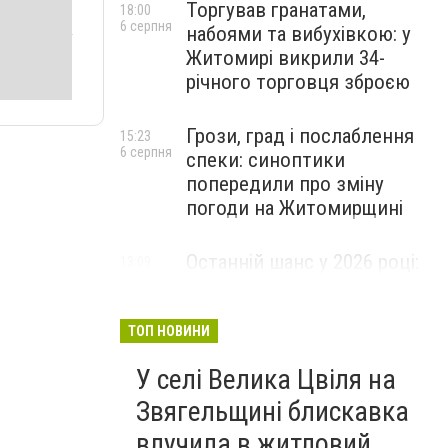
Торгував гранатами,
18:00
6 серпня
набоями та вибухівкою: у
Житомирі викрили 34-
річного торговця зброєю
Грози, град і послаблення
15:23
6 серпня
спеки: синоптики
попередили про зміну
погоди на Житомирщині
Останній шанс у 2026 році:
13:09
6 серпня
оголошено набір на
безплатний курс для
майбутніх водійок автобусів
ТОП НОВИНИ
У селі Велика Цвіля на
Звягельщині блискавка
влучила в житловий