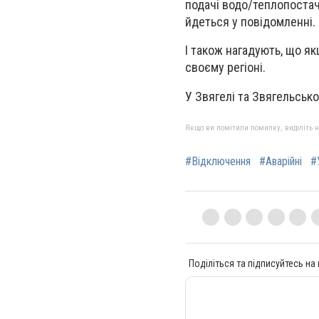
подачі водо/теплопостач
йдеться у повідомленні.
І також нагадують, що я
своєму регіоні.
У Звягелі та Звягельськ
Якщо ви помітили помилку, виділіть нео
#Відключення
#Аварійні
#
Поділіться та підписуйтесь на