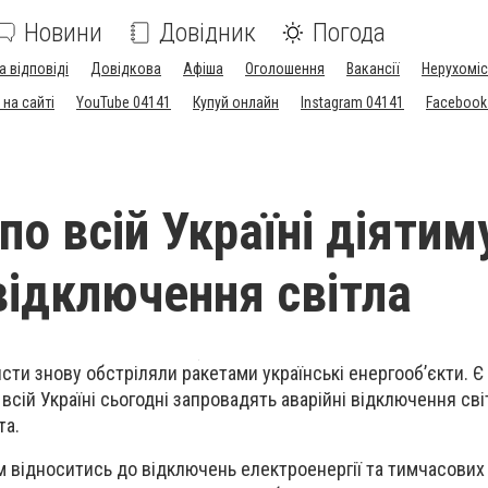
Новини
Довідник
Погода
а відповіді
Довідкова
Афіша
Оголошення
Вакансії
Нерухоміс
на сайті
YouTube 04141
Купуй онлайн
Instagram 04141
Facebook
по всій Україні діятим
 відключення світла
исти знову обстріляли ракетами українські енергооб’єкти. Є
 всій Україні сьогодні запровадять аварійні відключення сві
та.
м відноситись до відключень електроенергії та тимчасових