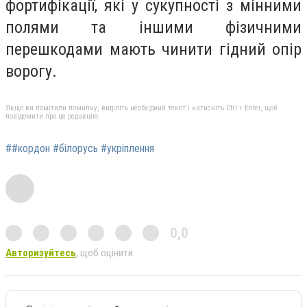
фортифікації, які у сукупності з мінними
полями та іншими фізичними
перешкодами мають чинити гідний опір
ворогу.
Якщо ви помітили помилку, виділіть необхідний текст і натисніть Ctrl + Enter, щоб
повідомити про це редакцію
##кордон #білорусь #укріплення
0,0
Авторизуйтесь
, щоб оцінити