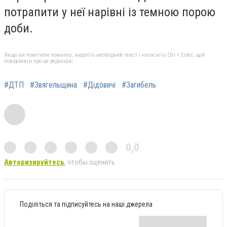
потрапити у неї нарівні із темною порою
доби.
Якщо ви помітили помилку, виділіть необхідний текст і натисніть Ctrl + Enter, щоб
повідомити про це редакцію
#ДТП
#Звягельщина
#Дідовичі
#Загибель
0,0
Авторизируйтесь
, чтобы оценить
Поділіться та підписуйтесь на наші джерела