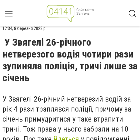
12:34, 8 березня 2023 р.
У Звягелі 26-річного
нетверезого водія чотири рази
зупиняла поліція, тричі лише за
січень
У Звягелі 26-річний нетверезий водій за
рік 4 рази траплявся поліції, причому за
січень примудритися у таке втрапити
тричі. Тож права у нього забрали на 10
років. Про таке
йдеться
у повідомленні