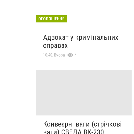
ОГОЛОШЕННЯ
Адвокат у кримінальних
справах
3
10:40, Вчора
Конвеєрні ваги (стрічкові
ваги) СВЕДА ВК-230