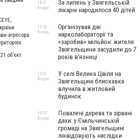
За липень у Звягельській
18:21
Вчора
лікарні народилося 40 дітей
CEYE,
Організував дві
країни
15:32
Вчора
нарколабораторії та
ави-агресора
«заробив» мільйон: жителя
ериторіях.
Звягельщини засудили до 7
21 об’єкт
років в'язниці
У селі Велика Цвіля на
13:01
Вчора
Звягельщині блискавка
влучила в житловий
будинок
Повалені дерева та зірвані
10:37
Вчора
дахи: у Ємільчинській
громаді на Звягельщині
ліквідовують наслідки