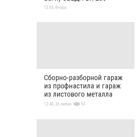
13:03, Вчора
Сборно-разборной гараж
из профнастила и гараж
из листового металла
63
12:40, 26 липня