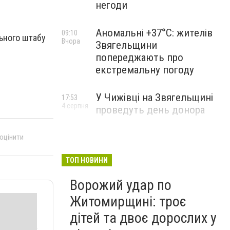
негоди
Аномальні +37°C: жителів
09:10
ьного штабу
Вчора
Звягельщини
попереджають про
екстремальну погоду
У Чижівці на Звягельщині
17:53
4 серпня
проведуть день донора
 оцінити
ТОП НОВИНИ
Ворожий удар по
Житомирщині: троє
дітей та двоє дорослих у