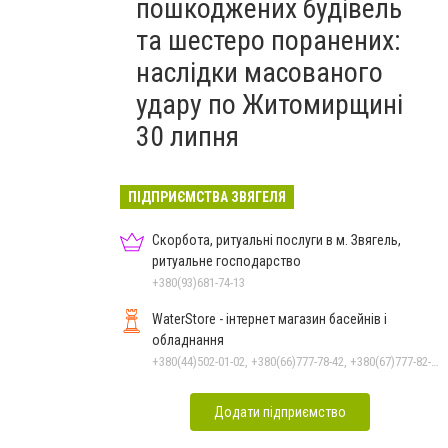
пошкоджених будівель
та шестеро поранених:
наслідки масованого
удару по Житомирщині
30 липня
ПІДПРИЄМСТВА ЗВЯГЕЛЯ
Скорбота, ритуальні послуги в м. Звягель,
ритуальне господарство
+380(93)681-74-13
WaterStore - інтернет магазин басейнів і
обладнання
+380(44)502-01-02, +380(66)777-78-42, +380(67)777-82-19, +380(67)890-80-80, +380(73)890-80-80, +380(44)502-01-03
Додати підприємство