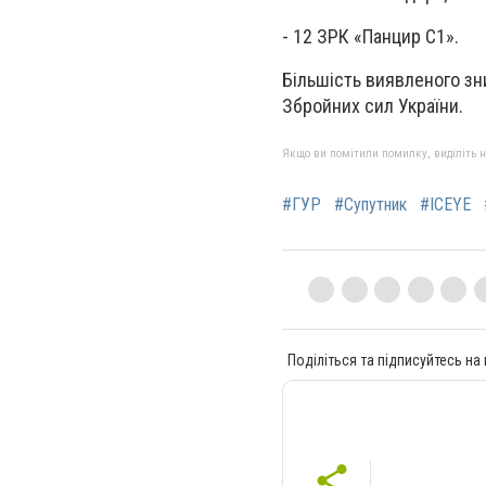
- 12 ЗРК «Панцир С1».
Більшість виявленого зн
Збройних сил України.
Якщо ви помітили помилку, виділіть нео
#ГУР
#Супутник
#ICEYE
Поділіться та підписуйтесь на