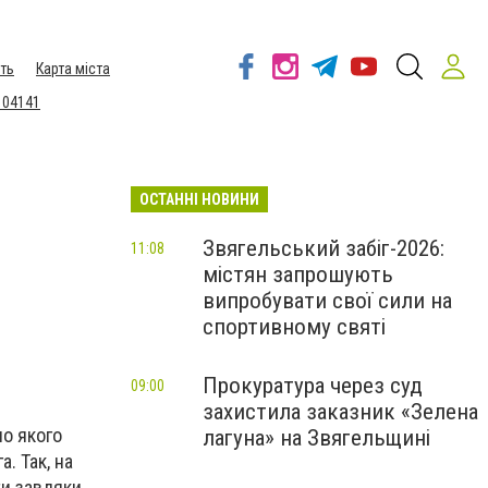
ть
Карта міста
 04141
ОСТАННІ НОВИНИ
Звягельський забіг-2026:
11:08
містян запрошують
випробувати свої сили на
спортивному святі
Прокуратура через суд
09:00
захистила заказник «Зелена
но якого
лагуна» на Звягельщині
. Так, на
ти завдяки