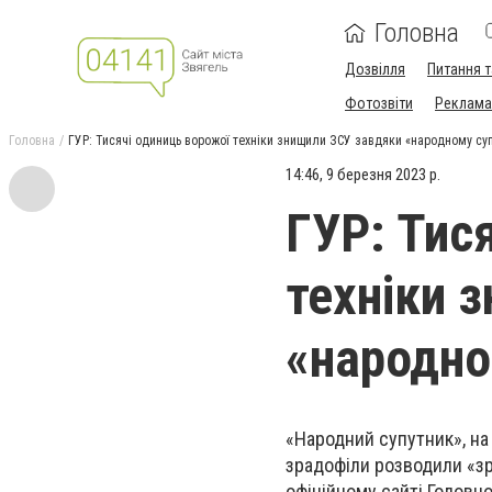
Головна
Дозвілля
Питання т
Фотозвіти
Реклама 
Головна
ГУР: Тисячі одиниць ворожої техніки знищили ЗСУ завдяки «народному су
14:46, 9 березня 2023 р.
ГУР: Тис
техніки 
«народно
«Народний супутник», на 
зрадофіли розводили «зра
офіційному сайті Головн