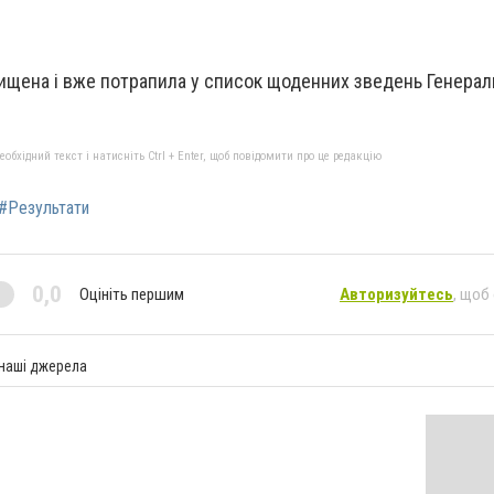
ищена і вже потрапила у список щоденних зведень Генерал
бхідний текст і натисніть Ctrl + Enter, щоб повідомити про це редакцію
#Результати
0,0
Оцініть першим
Авторизуйтесь
, щоб
 наші джерела