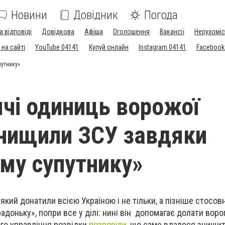
Новини
Довідник
Погода
а відповіді
Довідкова
Афіша
Оголошення
Вакансії
Нерухоміс
на сайті
YouTube 04141
Купуй онлайн
Instagram 04141
Facebook
путнику»
ячі одиниць ворожої
знищили ЗСУ завдяки
му супутнику»
який донатили всією Україною і не тільки, а пізніше стосов
доньку», попри все у ділі: нині він допомагає долати ворога
ого управління розвідки
розповіли
, що саме вдалося знищи