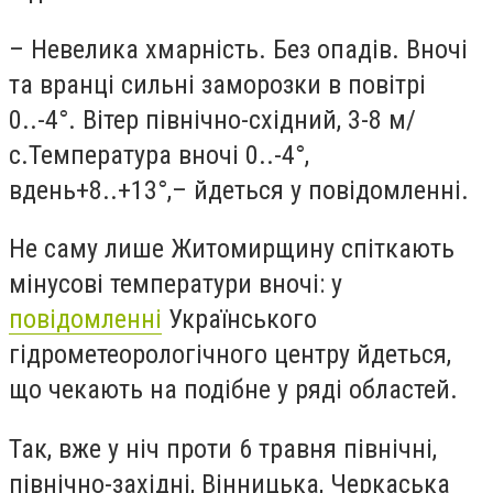
–
Невелика хмарність. Без опадів. Вночі
та вранці сильні заморозки в повітрі
0..-4°. Вітер північно-східний, 3-8 м/
с.Температура вночі 0..-4°,
вдень+8..+13°,– йдеться у повідомленні.
Не саму лише Житомирщину спіткають
мінусові температури вночі: у
повідомленні
Українського
гідрометеорологічного центру йдеться,
що чекають на подібне у ряді областей.
Так, вже у ніч проти 6 травня північні,
північно-західні, Вінницька, Черкаська