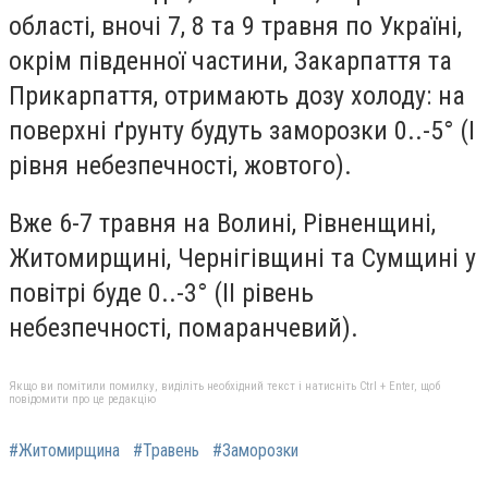
області, вночі 7, 8 та 9 травня по Україні,
окрім південної частини, Закарпаття та
Прикарпаття, отримають дозу холоду: на
поверхні ґрунту будуть заморозки 0..-5° (I
рівня небезпечності, жовтого).
Вже 6-7 травня на Волині, Рівненщині,
Житомирщині, Чернігівщині та Сумщині у
повітрі буде 0..-3° (II рівень
небезпечності, помаранчевий).
Якщо ви помітили помилку, виділіть необхідний текст і натисніть Ctrl + Enter, щоб
повідомити про це редакцію
#Житомирщина
#Травень
#Заморозки