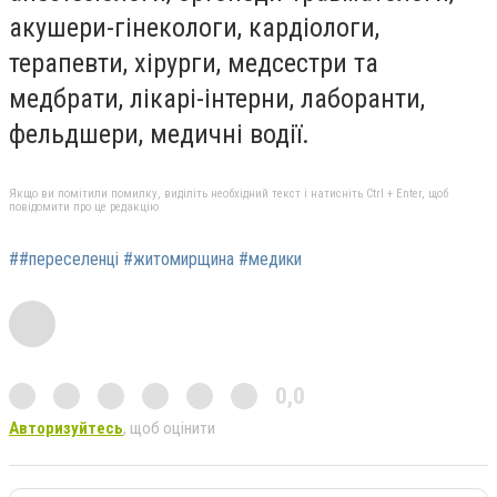
акушери-гінекологи, кардіологи,
терапевти, хірурги, медсестри та
медбрати, лікарі-інтерни, лаборанти,
фельдшери, медичні водії.
Якщо ви помітили помилку, виділіть необхідний текст і натисніть Ctrl + Enter, щоб
повідомити про це редакцію
##переселенці #житомирщина #медики
0,0
Авторизуйтесь
, щоб оцінити