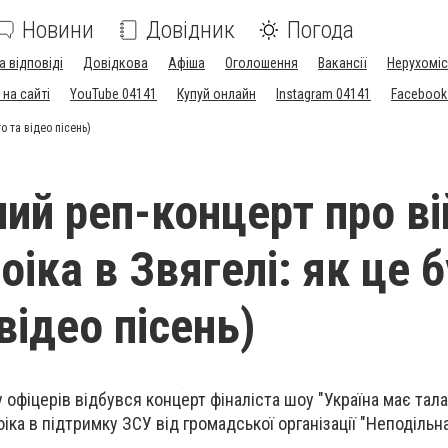
Новини
Довідник
Погода
а відповіді
Довідкова
Афіша
Оголошення
Вакансії
Нерухоміс
на сайті
YouTube 04141
Купуй онлайн
Instagram 04141
Facebook
о та відео пісень)
ний реп-концерт про ві
іка в Звягелі: як це 
відео пісень)
офіцерів відбувся концерт фіналіста шоу "Україна має тала
ка в підтримку ЗСУ від громадської організації "Неподільна