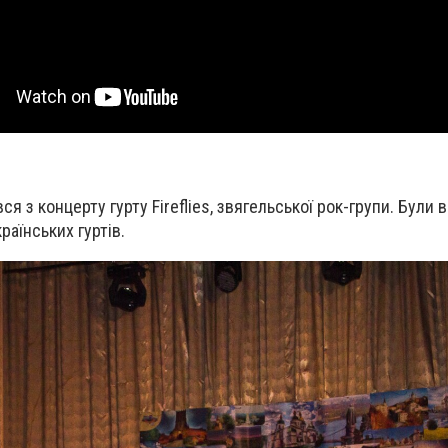
я з концерту гурту Fireflies, звягельської рок-групи. Були 
раїнських гуртів.