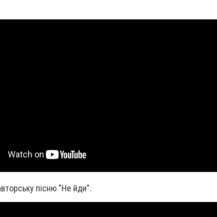
 авторську пісню "Не йди".