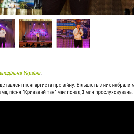
еподільна Україна
.
дставлені пісні артиста про війну. Більшість з них набрали 
ема, пісня "Кривавий тан" має понад 3 млн прослуховувань.