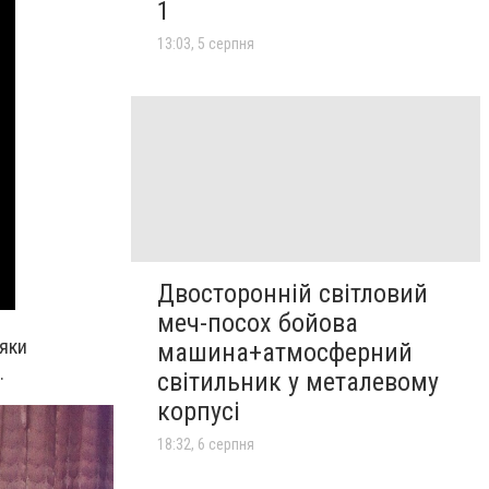
1
13:03, 5 серпня
Двосторонній світловий
меч-посох бойова
дяки
машина+атмосферний
.
світильник у металевому
корпусі
18:32, 6 серпня