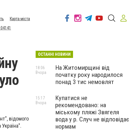
ть
Карта міста
 04141
ОСТАННІ НОВИНИ
йну
На Житомирщині від
18:06
Вчора
початку року народилося
було
понад 3 тис немовлят
Купатися не
15:17
Вчора
рекомендовано: на
міському пляжі Звягеля
нт", відомого
вода у р. Случ не відповідає
 Україна".
нормам