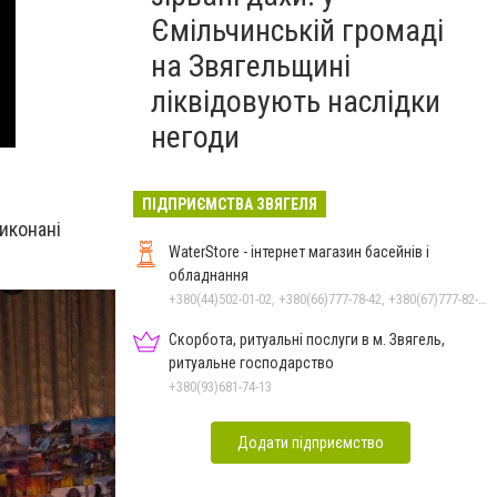
Ємільчинській громаді
на Звягельщині
ліквідовують наслідки
негоди
ПІДПРИЄМСТВА ЗВЯГЕЛЯ
виконані
WaterStore - інтернет магазин басейнів і
обладнання
+380(44)502-01-02, +380(66)777-78-42, +380(67)777-82-19, +380(67)890-80-80, +380(73)890-80-80, +380(44)502-01-03
Скорбота, ритуальні послуги в м. Звягель,
ритуальне господарство
+380(93)681-74-13
Додати підприємство