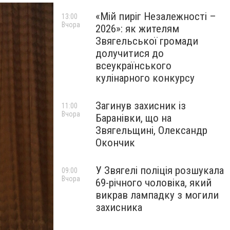
«Мій пиріг Незалежності –
13:00
Вчора
2026»: як жителям
Звягельської громади
долучитися до
всеукраїнського
кулінарного конкурсу
Загинув захисник із
11:00
Вчора
Баранівки, що на
Звягельщині, Олександр
Окончик
У Звягелі поліція розшукала
09:00
Вчора
69-річного чоловіка, який
викрав лампадку з могили
захисника