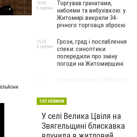
Торгував гранатами,
18:00
6 серпня
набоями та вибухівкою: у
Житомирі викрили 34-
річного торговця зброєю
Грози, град і послаблення
15:23
6 серпня
спеки: синоптики
попередили про зміну
погоди на Житомирщині
Останній шанс у 2026 році:
13:09
6 серпня
мільйони
оголошено набір на
безплатний курс для
майбутніх водійок автобусів
ТОП НОВИНИ
У селі Велика Цвіля на
Звягельщині блискавка
влучила в житловий