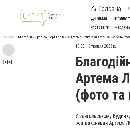
Головна
Дозвілля
Питання т
Фотозвіти
Реклама 
Головна
Благодійний реп-концерт про війну Артема Лоіка в Звягелі: як це було (фот
19:30, 16 травня 2023 р.
Благодій
04141
Артема Ло
(фото та 
У звягельському Будинку 
реп-виконавця Артема Лоі