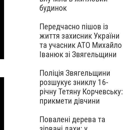
будинок
Передчасно пішов із
життя захисник України
та учасник АТО Михайло
Іванюк зі Звягельщини
Поліція Звягельщини
розшукує зниклу 16-
річну Тетяну Корчевську:
прикмети дівчини
Повалені дерева та
зірвані дахи: у