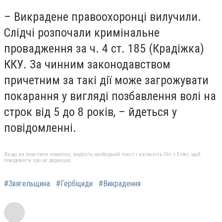
– Викрадене правоохоронці вилучили.
Слідчі розпочали кримінальне
провадження за ч. 4 ст. 185 (Крадіжка)
ККУ. За чинним законодавством
причетним за такі дії може загрожувати
покарання у вигляді позбавлення волі на
строк від 5 до 8 років, – йдеться у
повідомленні.
Якщо ви помітили помилку, виділіть необхідний текст і натисніть Ctrl + Enter, щоб
повідомити про це редакцію
#Звягельщина
#Гербіциди
#Викрадення