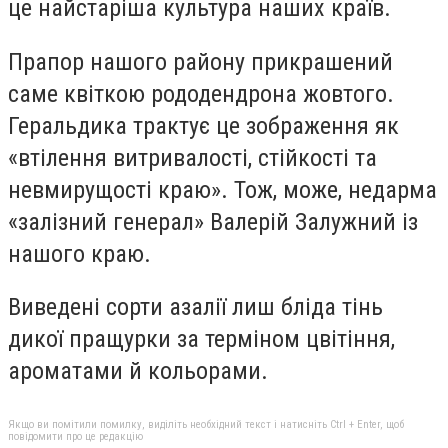
це найстаріша культура наших країв.
Прапор нашого району прикрашений
саме квіткою рододендрона жовтого.
Геральдика трактує це зображення як
«втілення витривалості, стійкості та
невмирущості краю». Тож, може, недарма
«залізний генерал» Валерій Залужний із
нашого краю.
Виведені сорти азалії лиш бліда тінь
дикої пращурки за терміном цвітіння,
ароматами й кольорами.
Якщо ви помітили помилку, виділіть необхідний текст і натисніть Ctrl + Enter, щоб
повідомити про це редакцію