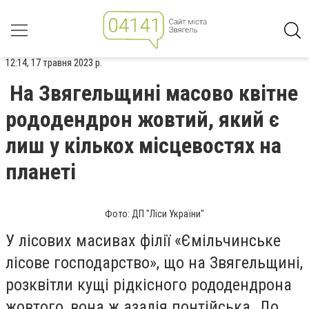
12:14, 17 травня 2023 р.
На Звягельщині масово квітне
рододендрон жовтий, який є
лиш у кількох місцевостях на
планеті
Фото: ДП "Ліси України"
У лісових масивах філії «Ємільчинське
лісове господарство», що на Звягельщині,
розквітли кущі рідкісного рододендрона
жовтого, вона ж азалія понтійська. До