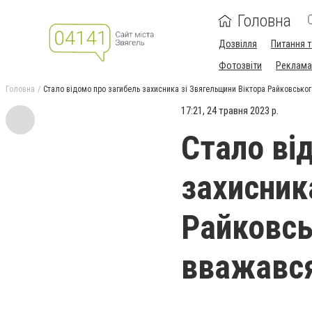
Головна
Дозвілля
Питання т
Фотозвіти
Реклама 
Головна
Стало відомо про загибель захисника зі Звягельщини Віктора Райковськог
17:21, 24 травня 2023 р.
Стало ві
захисник
Райковсь
вважався