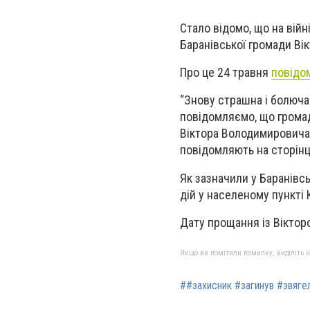
Стало відомо, що на війн
Баранівської громади Ві
Про це 24 травня
повідо
“Знову страшна і болюча
повідомляємо, що громад
Віктора Володимировича, 
повідомляють на сторінці
Як зазначили у Баранівсь
дій у населеному пункті 
Дату прощання із Віктор
Якщо ви помітили помилку, виділіть нео
##захисник #загинув #звяг