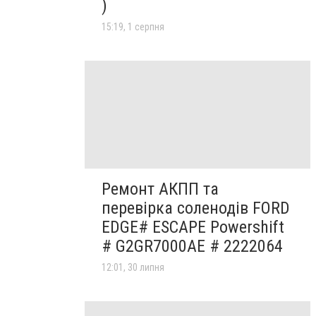
)
15:19, 1 серпня
Ремонт АКПП та
перевірка соленодів FORD
EDGE# ESCAPE Powershift
# G2GR7000AE # 2222064
12:01, 30 липня