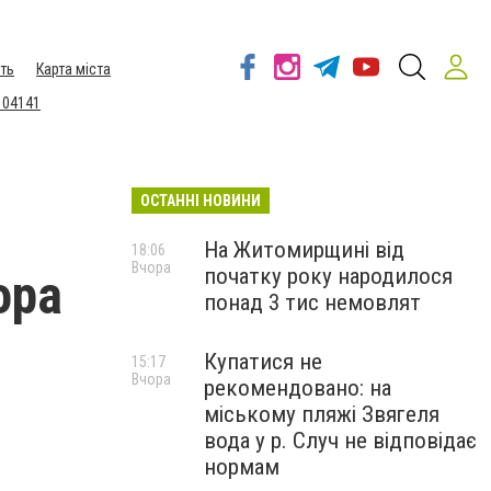
ть
Карта міста
 04141
ОСТАННІ НОВИНИ
На Житомирщині від
18:06
Вчора
початку року народилося
ора
понад 3 тис немовлят
Купатися не
15:17
Вчора
рекомендовано: на
міському пляжі Звягеля
вода у р. Случ не відповідає
нормам