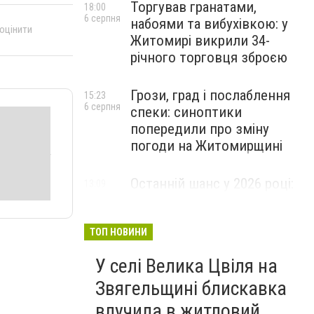
Торгував гранатами,
18:00
6 серпня
набоями та вибухівкою: у
 оцінити
Житомирі викрили 34-
річного торговця зброєю
Грози, град і послаблення
15:23
6 серпня
спеки: синоптики
попередили про зміну
погоди на Житомирщині
Останній шанс у 2026 році:
13:09
6 серпня
оголошено набір на
безплатний курс для
майбутніх водійок автобусів
ТОП НОВИНИ
У селі Велика Цвіля на
Звягельщині блискавка
влучила в житловий