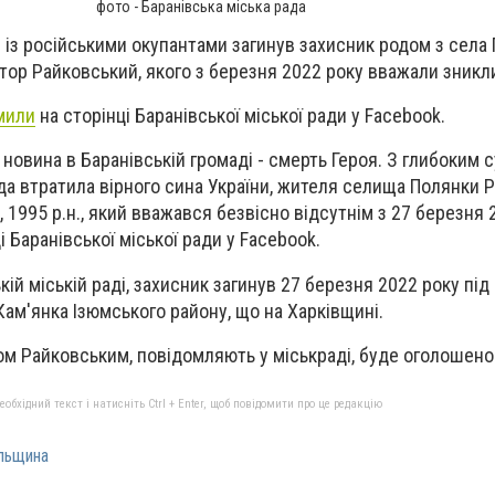
фото - Баранівська міська рада
і із російськими окупантами загинув захисник родом з села
ктор Райковський, якого з березня 2022 року вважали зникл
мили
на сторінці Баранівської міської ради у Facebook.
 новина в Баранівській громаді - смерть Героя. З глибоким 
а втратила вірного сина України, жителя селища Полянки 
1995 р.н., який вважався безвісно відсутнім з 27 березня 2
 Баранівської міської ради у Facebook.
кій міській раді, захисник загинув 27 березня 2022 року під
Кам'янка Ізюмського району, що на Харківщині.
ом Райковським, повідомляють у міськраді, буде оголошено
бхідний текст і натисніть Ctrl + Enter, щоб повідомити про це редакцію
ельщина