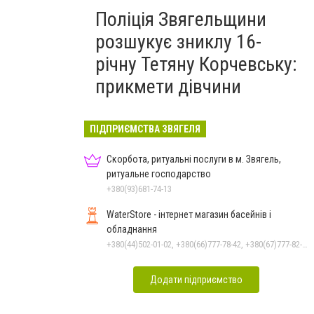
Поліція Звягельщини
розшукує зниклу 16-
річну Тетяну Корчевську:
прикмети дівчини
ПІДПРИЄМСТВА ЗВЯГЕЛЯ
Скорбота, ритуальні послуги в м. Звягель,
ритуальне господарство
+380(93)681-74-13
WaterStore - інтернет магазин басейнів і
обладнання
+380(44)502-01-02, +380(66)777-78-42, +380(67)777-82-19, +380(67)890-80-80, +380(73)890-80-80, +380(44)502-01-03
Додати підприємство