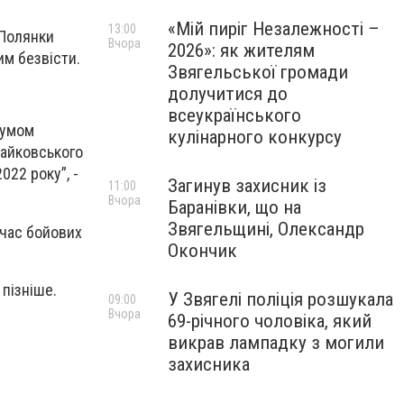
«Мій пиріг Незалежності –
13:00
 Полянки
Вчора
2026»: як жителям
им безвісти.
Звягельської громади
долучитися до
всеукраїнського
сумом
кулінарного конкурсу
Райковського
022 року”, -
Загинув захисник із
11:00
Вчора
Баранівки, що на
Звягельщині, Олександр
 час бойових
Окончик
 пізніше.
У Звягелі поліція розшукала
09:00
Вчора
69-річного чоловіка, який
викрав лампадку з могили
захисника