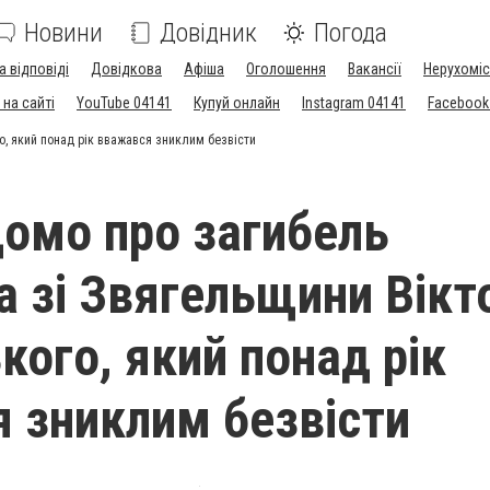
Новини
Довідник
Погода
а відповіді
Довідкова
Афіша
Оголошення
Вакансії
Нерухоміс
на сайті
YouTube 04141
Купуй онлайн
Instagram 04141
Facebook
о, який понад рік вважався зниклим безвісти
домо про загибель
а зі Звягельщини Вікт
кого, який понад рік
 зниклим безвісти