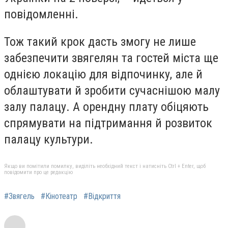
повідомленні.
Тож такий крок дасть змогу не лише
забезпечити звягелян та гостей міста ще
однією локацію для відпочинку, але й
облаштувати й зробити сучаснішою малу
залу палацу. А орендну плату обіцяють
спрямувати на підтримання й розвиток
палацу культури.
Якщо ви помітили помилку, виділіть необхідний текст і натисніть Ctrl + Enter, щоб
повідомити про це редакцію
#Звягель
#Кінотеатр
#Відкриття