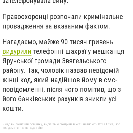
зателефонувала сину.
Правоохоронці розпочали кримінальне
провадження за вказаним фактом.
Нагадаємо, майже 90 тисяч гривень
видурили
телефонні шахраї у мешканця
Ярунської громади Звягельського
району. Так, чоловік назвав невідомій
жінці код, який надійшов йому в смс-
повідомленні, після чого помітив, що з
його банківських рахунків зникли усі
кошти.
Якщо ви помітили помилку, виділіть необхідний текст і натисніть Ctrl + Enter, щоб
повідомити про це редакцію