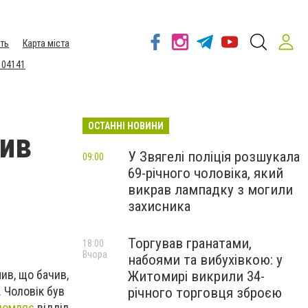
ть
Карта міста
 04141
ОСТАННІ НОВИНИ
бив
У Звягелі поліція розшукала
09:00
69-річного чоловіка, який
викрав лампадку з могили
захисника
Торгував гранатами,
18:00
Вчора
набоями та вибухівкою: у
ив, що бачив,
Житомирі викрили 34-
. Чоловік був
річного торговця зброєю
домляє
відділ