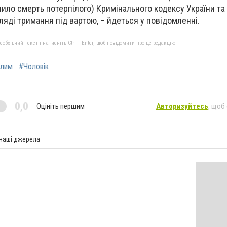
ло смерть потерпілого) Кримінального кодексу України та
ляді тримання під вартою, – йдеться у повідомленні.
бхідний текст і натисніть Ctrl + Enter, щоб повідомити про це редакцію
лим
#Чоловік
0,0
Оцініть першим
Авторизуйтесь
, щоб
 наші джерела