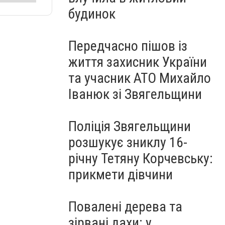
будинок
Передчасно пішов із
життя захисник України
та учасник АТО Михайло
Іванюк зі Звягельщини
Поліція Звягельщини
розшукує зниклу 16-
річну Тетяну Корчевську:
прикмети дівчини
Повалені дерева та
зірвані дахи: у