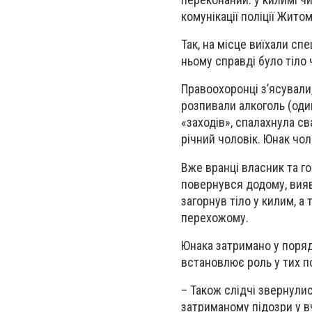
комунікації поліції Жито
Так, на місце виїхали с
ньому справді було тіло 
Правоохоронці з
’
ясували
розпивали алкоголь (один
«заходів», спалахнула св
річний чоловік. Юнак чол
Вже вранці власник та го
повернувся додому, вияв
загорнув тіло у килим, а
перехожому.
Юнака затримано у поряд
встановлює роль у тих по
– Також слідчі звернул
затриманому підозри у в