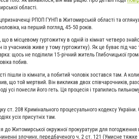
мирської області.
пецпризначенці РПОП ГУНП в Житомирській області та огляну
чоловіка, на перший погляд, 45-50 років.
, що в місцевому гуртожитку в одній із кімнат четверо знай
 із учасників живе у тому гуртожитку). Як це буває під час 
арка: щось не поділили 15-річний житель Глибочицької гром
овіка побив.
сті пішли із кімнати, а побитий чоловік зостався там. А кол
ив, що той мертвий. Він викликав двох співчарочників, раз
 тоді усі понесли його геть. Ця процесія і трапились пильном
ку ст. 208 Кримінального процесуального кодексу України.
діях усіх присутніх там.
ися до Житомирської окружної прокуратури для погодження
чиненні злочину, передбаченого ч. 2 ст. 121 (Умисне тяжке