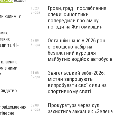
Грози, град і послаблення
15:23
Вчора
спеки: синоптики
ли килим. У
попередили про зміну
погоди на Житомирщині
омих
таких
Останній шанс у 2026 році:
13:09
ади та 41-
Вчора
оголошено набір на
безплатний курс для
майбутніх водійок автобусів
и власник
ом з ними
Звягельський забіг-2026:
11:08
у
Вчора
містян запрошують
випробувати свої сили на
 Слідство
спортивному святі
Прокуратура через суд
09:00
 повідомлення
Вчора
захистила заказник «Зелена
 тілесне