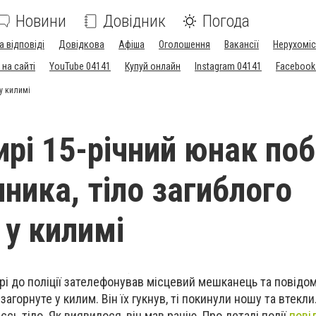
Новини
Довідник
Погода
а відповіді
Довідкова
Афіша
Оголошення
Вакансії
Нерухоміс
на сайті
YouTube 04141
Купуй онлайн
Instagram 04141
Facebook
у килимі
рі 15-річний юнак по
ника, тіло загиблого
 у килимі
рі до поліції зателефонував місцевий мешканець та повідом
загорнуте у килим. Він їх гукнув, ті покинули ношу та втекли
єсь тіло. Як виявилося, він мав рацію. Про деталі події
пові