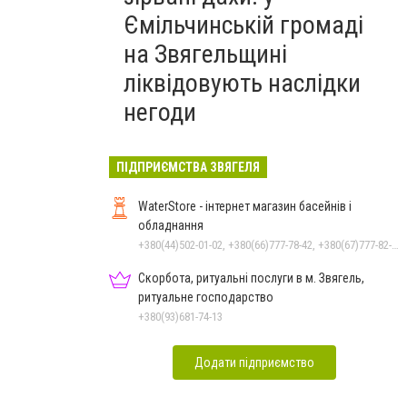
Ємільчинській громаді
на Звягельщині
ліквідовують наслідки
негоди
ПІДПРИЄМСТВА ЗВЯГЕЛЯ
WaterStore - інтернет магазин басейнів і
обладнання
+380(44)502-01-02, +380(66)777-78-42, +380(67)777-82-19, +380(67)890-80-80, +380(73)890-80-80, +380(44)502-01-03
Скорбота, ритуальні послуги в м. Звягель,
ритуальне господарство
+380(93)681-74-13
Додати підприємство