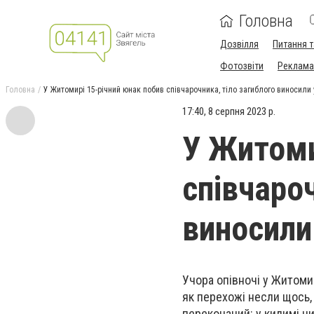
Головна
Дозвілля
Питання т
Фотозвіти
Реклама 
Головна
У Житомирі 15-річний юнак побив співчарочника, тіло загиблого виносили 
17:40, 8 серпня 2023 р.
У Житоми
співчароч
виносили
Учора опівночі у Житоми
як перехожі несли щось, 
переконаний: у килимі чи