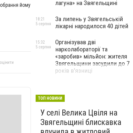
лагуна» на Звягельщині
 обрання йому
За липень у Звягельській
18:21
5 серпня
лікарні народилося 40 дітей
Організував дві
15:32
5 серпня
нарколабораторії та
«заробив» мільйон: жителя
 оцінити
Звягельщини засудили до 7
років в'язниці
ТОП НОВИНИ
У селі Велика Цвіля на
Звягельщині блискавка
влучила в житловий