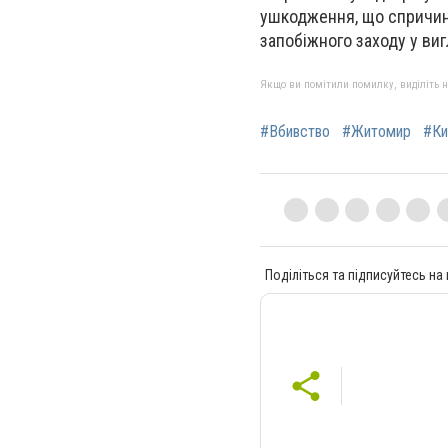
ушкодження, що спричини
запобіжного заходу у виг
Якщо ви помітили помилку, виділіть нео
#Вбивство
#Житомир
#Ки
Поділіться та підписуйтесь на