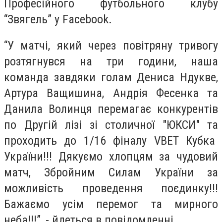
Професійного футбольного клубу
“Звягель” у Facebook.
“У матчі, який через повітряну тривогу
розтягнувся на три години, наша
команда завдяки голам Дениса Ндукве,
Артура Ващишина, Андрія Фесенка та
Данила Волинця перемагає конкурентів
по Другій лізі зі столичної "ЮКСИ" та
проходить до 1/16 фіналу VBET Кубка
України!!! Дякуємо хлопцям за чудовий
матч, Збройним Силам України за
можливість проведення поєдинку!!!
Бажаємо усім перемог та мирного
неба!!!”, - йдеться в повідомленні.