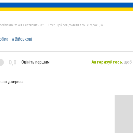
бхідний текст і натисніть Ctrl + Enter, щоб повідомити про це редакцію
обка
#Військові
0,0
Оцініть першим
Авторизуйтесь
, щоб
 наші джерела