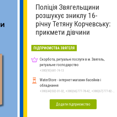
Поліція Звягельщини
розшукує зниклу 16-
річну Тетяну Корчевську:
прикмети дівчини
ПІДПРИЄМСТВА ЗВЯГЕЛЯ
Скорбота, ритуальні послуги в м. Звягель,
ритуальне господарство
+380(93)681-74-13
WaterStore - інтернет магазин басейнів і
обладнання
+380(44)502-01-02, +380(66)777-78-42, +380(67)777-82-19, +380(67)890-80-80, +380(73)890-80-80, +380(44)502-01-03
Додати підприємство