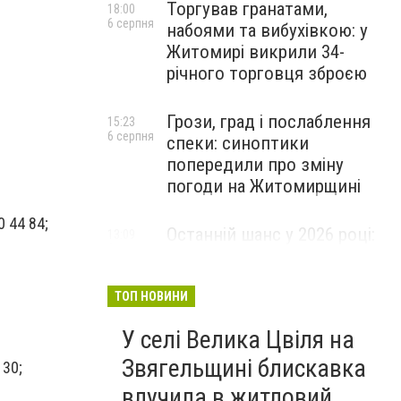
Торгував гранатами,
18:00
6 серпня
набоями та вибухівкою: у
Житомирі викрили 34-
річного торговця зброєю
Грози, град і послаблення
15:23
6 серпня
спеки: синоптики
попередили про зміну
погоди на Житомирщині
0 44 84;
Останній шанс у 2026 році:
13:09
6 серпня
оголошено набір на
безплатний курс для
майбутніх водійок автобусів
ТОП НОВИНИ
У селі Велика Цвіля на
Звягельщині блискавка
 30;
влучила в житловий