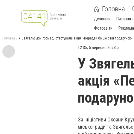
Головна
Дозвілля
Питання т
Фотозвіти
Реклама 
Головна
У Звягельській громаді стартувала акція «Передай бійцю свій подарунок»
12:35, 5 вересня 2023 р.
У Звягел
акція «П
подаруно
За ініціативи Оксани Кру
міської ради та Звягельс
свій подарунок». Усі ох