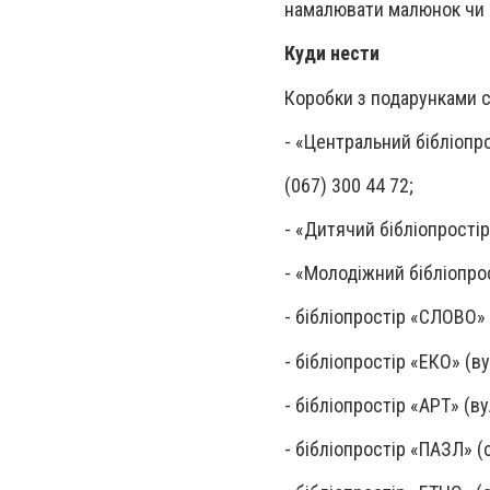
намалювати малюнок чи в
Куди нести
Коробки з подарунками сл
- «Центральний бібліопрос
(067) 300 44 72;
-
«Дитячий бібліопростір і
-
«Молодіжний бібліопрост
-
бібліопростір «СЛОВО» (
-
бібліопростір «ЕКО» (ву
-
бібліопростір «АРТ» (вул
- бібліопростір «ПАЗЛ» (с