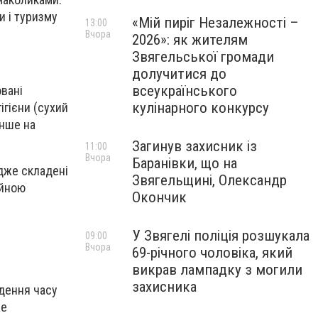
и і туризму
«Мій пиріг Незалежності –
13:00
Вчора
2026»: як жителям
Звягельської громади
долучитися до
всеукраїнського
овані
кулінарного конкурсу
гігієни (сухий
інше на
Загинув захисник із
11:00
Вчора
Баранівки, що на
адже складені
Звягельщині, Олександр
айною
Окончик
У Звягелі поліція розшукала
09:00
Вчора
69-річного чоловіка, який
викрав лампадку з могили
захисника
едення часу
же