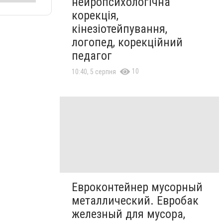
нейропсихологічна
корекція,
кінезіотейпування,
логопед, корекційний
педагог
10
10:40, 5 серпня
Евроконтейнер мусорный
металлический. Евробак
железный для мусора,