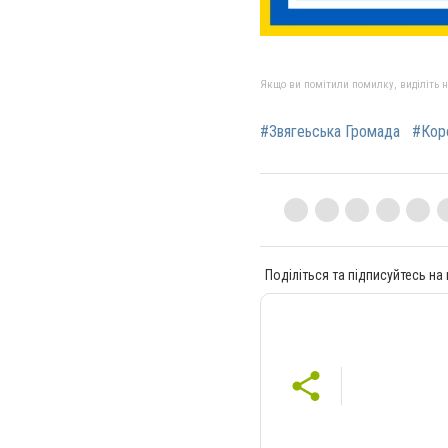
Якщо ви помітили помилку, виділіть нео
#Звягеьська Громада
#Кор
Поділіться та підписуйтесь на