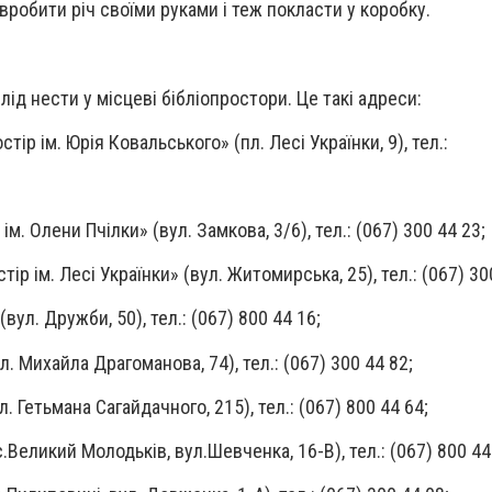
робити річ своїми руками і теж покласти у коробку.
ід нести у місцеві бібліопростори. Це такі адреси:
тір ім. Юрія Ковальського» (пл. Лесі Українки, 9), тел.:
м. Олени Пчілки» (вул. Замкова, 3/6), тел.: (067) 300 44 23;
ір ім. Лесі Українки» (вул. Житомирська, 25), тел.: (067) 30
вул. Дружби, 50), тел.: (067) 800 44 16;
л. Михайла Драгоманова, 74), тел.: (067) 300 44 82;
. Гетьмана Сагайдачного, 215), тел.: (067) 800 44 64;
.Великий Молодьків, вул.Шевченка, 16-В), тел.: (067) 800 44