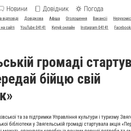
Новини
Довідник
Погода
а відповіді
Довідкова
Афіша
Оголошення
Вакансії
Нерухоміс
на сайті
YouTube 04141
Купуй онлайн
Instagram 04141
Facebook
ьській громаді старту
ередай бійцю свій
к»
ківської та за підтримки Управління культури і туризму Звяг
ької бібліотеки у Звягельській громаді стартувала акція «П
очі можуть спакувати коробку із речами першої потреби та 