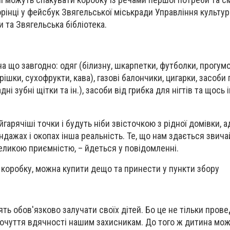
рінці у фейсбук Звягельської міськради Управління культур
и та Звягельська бібліотека.
а що завгодно: одяг (білизну, шкарпетки, футболки, прогум
орішки, сухофрукти, кава), газові балончики, цигарки, засоби 
і зубні щітки та ін.), засоби від грибка для нігтів та щось 
айгарячіші точки і будуть ніби звісточкою з рідної домівки, 
індажах і окопах інша реальність. Те, що нам здається звич
великою приємністю, – йдеться у повідомленні.
 коробку, можна купити дещо та принести у пункти збору
ть обов'язково залучати своїх дітей. Бо це не тільки пров
почуття вдячності нашим захисникам. До того ж дитина мо