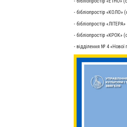
-
бібліопростір «ЕТНО» (с
-
бібліопростір «КОЛО» (с.
-
бібліопростір «ЛІТЕРА» (
-
бібліопростір «КРОК» (с.
- відділення № 4 «Нової 