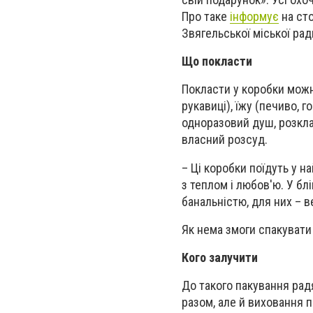
Про таке
інформує
на сто
Звягельської міської рад
Що покласти
Покласти у коробки можн
рукавиці), їжу (печиво, г
одноразовий душ, розкладн
власний розсуд.
– Ці коробки поїдуть у н
з теплом і любов'ю. У бл
банальністю, для них – 
Як нема змоги спакувати
Кого залучити
До такого пакування радя
разом, але й виховання 