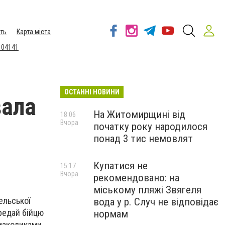
ть
Карта міста
 04141
ОСТАННІ НОВИНИ
вала
На Житомирщині від
18:06
Вчора
початку року народилося
понад 3 тис немовлят
Купатися не
15:17
Вчора
рекомендовано: на
міському пляжі Звягеля
ельської
вода у р. Случ не відповідає
ередай бійцю
нормам
смаколиками.