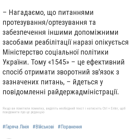
– Нагадаємо, що питаннями
протезування/ортезування та
забезпечення іншими допоміжними
засобами реабілітації наразі опікується
Міністерство соціальної політики
України. Тому «1545» – це ефективний
спосіб отримати зворотний зв'язок з
зазначених питань, – йдеться у
повідомленні райдержадміністрації.
Якщо ви помітили помилку, виділіть необхідний текст і натисніть Ctrl + Enter, щоб
повідомити про це редакцію
#Гаряча Лінія
#ВІйськові
#Поранення