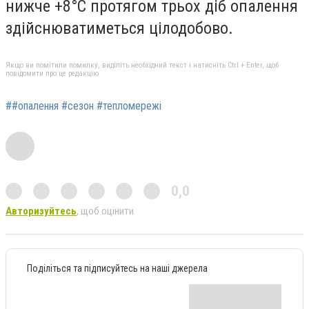
нижче +8°С протягом трьох діб опалення
здійснюватиметься цілодобово.
Якщо ви помітили помилку, виділіть необхідний текст і натисніть Ctrl + Enter, щоб
повідомити про це редакцію
##опалення #сезон #тепломережі
0,0
Авторизуйтесь
, щоб оцінити
Поділіться та підписуйтесь на наші джерела