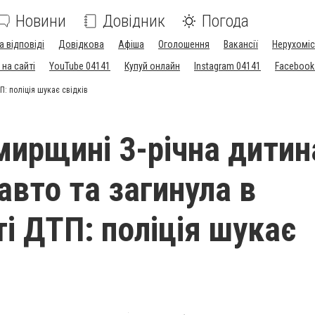
Новини
Довідник
Погода
а відповіді
Довідкова
Афіша
Оголошення
Вакансії
Нерухоміс
на сайті
YouTube 04141
Купуй онлайн
Instagram 04141
Facebook
П: поліція шукає свідків
ирщині 3-річна дитин
авто та загинула в
ті ДТП: поліція шукає