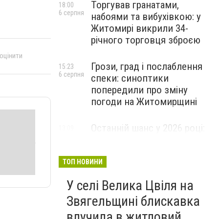
Торгував гранатами,
18:00
6 серпня
набоями та вибухівкою: у
Житомирі викрили 34-
річного торговця зброєю
 оцінити
Грози, град і послаблення
15:23
6 серпня
спеки: синоптики
попередили про зміну
погоди на Житомирщині
Останній шанс у 2026 році:
13:09
6 серпня
оголошено набір на
безплатний курс для
майбутніх водійок автобусів
ТОП НОВИНИ
У селі Велика Цвіля на
Звягельщині блискавка
влучила в житловий