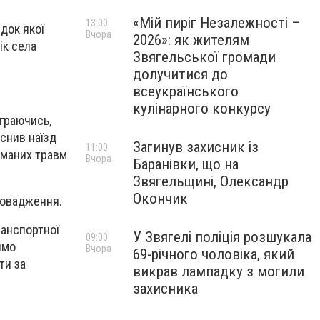
«Мій пиріг Незалежності –
13:00
док якої
Вчора
2026»: як жителям
ік села
Звягельської громади
долучитися до
всеукраїнського
кулінарного конкурсу
 граючись,
йснив наїзд
Загинув захисник із
11:00
иманих травм
Вчора
Баранівки, що на
Звягельщині, Олександр
Окончик
ровадження.
ранспортної
У Звягелі поліція розшукала
09:00
имо
Вчора
69-річного чоловіка, який
ти за
викрав лампадку з могили
захисника