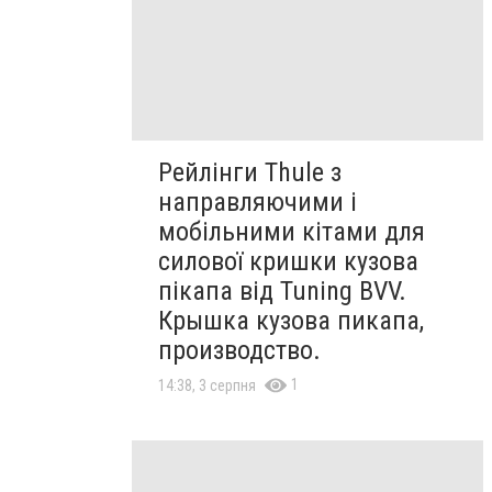
Рейлінги Thule з
направляючими і
мобільними кітами для
силової кришки кузова
пікапа від Tuning BVV.
Крышка кузова пикапа,
производство.
1
14:38, 3 серпня