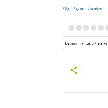
##дтп #дитина #загибель
Поділіться та підписуйтесь на