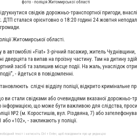
фото - поліція Житомирської області
ідгукнутися свідків дорожньо-транспортної пригоди, внаслі
. ДТП сталася орієнтовно о 18:20 годині 24 жовтня неподал
 громади.
оліції Житомирської області.
у в автомобілі «Fiat» 3-річний пасажир, житель Чуднівщини,
і дверцята та випав на проїзну частину. Там на дитину зді
тний засіб та залишив місце події. На жаль, унаслідок отр
події”, - йдеться в повідомленні.
тановлюють слідчі відділу поліції, відкрито кримінальне п
о ви стали свідками або очевидцями вказаної дорожньо-т
ю інформацією, що може бути важливою для слідства, прос
ліції №2 (м. Коростишів, вул. Різдвяна, 7) або зателефонува
або «102», - закликають у поліції.
бхідний текст і натисніть Ctrl + Enter, щоб повідомити про це редакцію