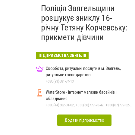
Поліція Звягельщини
розшукує зниклу 16-
річну Тетяну Корчевську:
прикмети дівчини
ПІДПРИЄМСТВА ЗВЯГЕЛЯ
Скорбота, ритуальні послуги в м. Звягель,
ритуальне господарство
+380(93)681-74-13
WaterStore - інтернет магазин басейнів і
обладнання
+380(44)502-01-02, +380(66)777-78-42, +380(67)777-82-19, +380(67)890-80-80, +380(73)890-80-80, +380(44)502-01-03
Додати підприємство