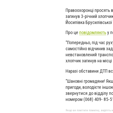
Правоохоронці просять в
загинув 3-річний хлопчик
Йосипівка Брусилівської
Про це
повідомляють
у п
“Попередньо, під час рух
самостійно відчинив задн
невстановлений транспор
хлопчик загинув на місці 
Наразі обставини ДТП вс
“Шановні громадяни! Якщ
пригоди, володієте іншо
звернутися до відділу по
номером (068) 409- 85-51 
Якщо ви помітили помилку, виділіть нео