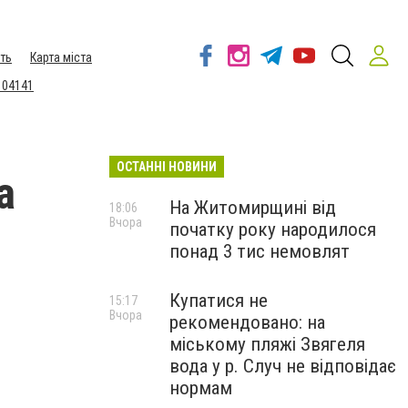
ть
Карта міста
 04141
ОСТАННІ НОВИНИ
а
На Житомирщині від
18:06
Вчора
початку року народилося
понад 3 тис немовлят
Купатися не
15:17
Вчора
рекомендовано: на
міському пляжі Звягеля
вода у р. Случ не відповідає
нормам