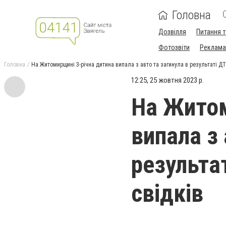
Головна
Дозвілля
Питання т
Фотозвіти
Реклама 
Головна
На Житомирщині 3-річна дитина випала з авто та загинула в результаті ДТ
12:25, 25 жовтня 2023 р.
На Житом
випала з 
результа
свідків