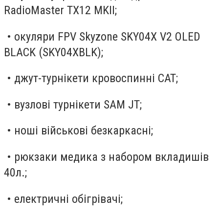
RadioMaster TX12 MKII;
• oкуляри FPV Skyzone SKY04X V2 OLED
BLACK (SKY04XBLK);
• джут-турнікети кровоспинні САТ;
• вузлові турнікети SAM JT;
• ноші військові безкаркасні;
• рюкзаки медика з набором вкладишів
40л.;
• електричні обігрівачі;