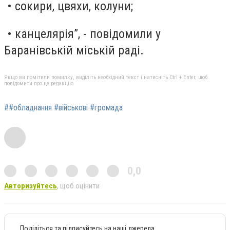
• сокири, цвяхи, колуни;
• канцелярія”, - повідомили у
Баранівській міській раді.
Якщо ви помітили помилку, виділіть необхідний текст і натисніть Ctrl + Enter, щоб
повідомити про це редакцію
##обладнання #військові #громада
0,0
Авторизуйтесь
, щоб оцінити
Поділіться та підписуйтесь на наші джерела