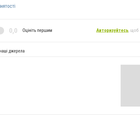
нятості
0,0
Оцініть першим
Авторизуйтесь
, щоб
 наші джерела