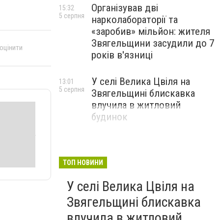
Організував дві
15:32
5 серпня
нарколабораторії та
«заробив» мільйон: жителя
Звягельщини засудили до 7
 оцінити
років в'язниці
У селі Велика Цвіля на
13:01
5 серпня
Звягельщині блискавка
влучила в житловий
будинок
ТОП НОВИНИ
У селі Велика Цвіля на
Звягельщині блискавка
влучила в житловий