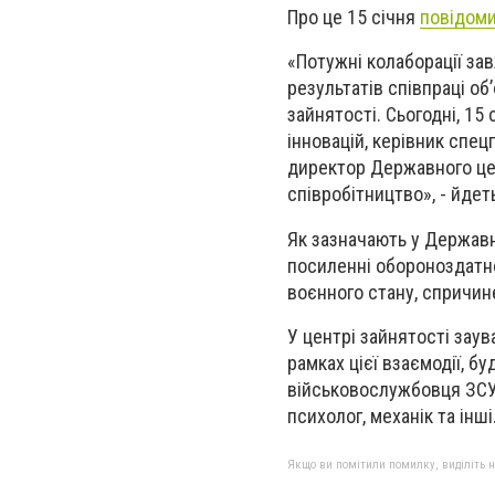
Про це 15 січня
повідом
«Потужні колаборації за
результатів співпраці о
зайнятості. Сьогодні, 15
інновацій, керівник спец
директор Державного це
співробітництво», - йдет
Як зазначають у Державно
посиленні обороноздатн
воєнного стану, спричине
У центрі зайнятості зау
рамках цієї взаємодії, б
військовослужбовця ЗСУ,
психолог, механік та інші
Якщо ви помітили помилку, виділіть нео