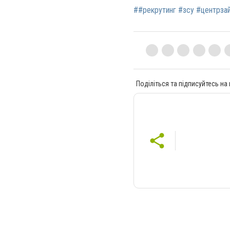
##рекрутинг #зсу #центрзай
Поділіться та підписуйтесь на