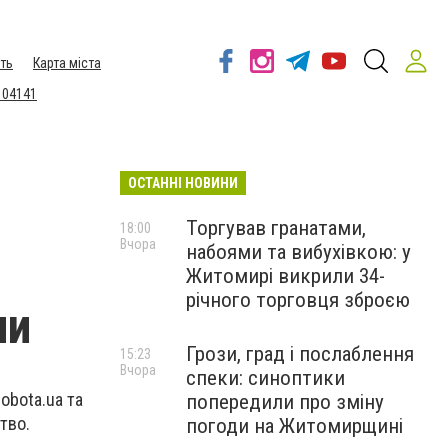
ть
Карта міста
 04141
ОСТАННІ НОВИНИ
Торгував гранатами,
18:00
Вчора
набоями та вибухівкою: у
Житомирі викрили 34-
річного торговця зброєю
ни
Грози, град і послаблення
15:23
Вчора
спеки: синоптики
obota.ua та
попередили про зміну
цтво.
погоди на Житомирщині