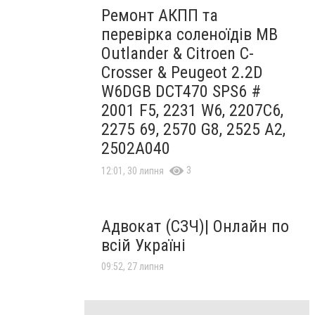
Ремонт АКПП та
перевірка соленоїдів MB
Outlander & Citroen C-
Crosser & Peugeot 2.2D
W6DGB DCT470 SPS6 #
2001 F5, 2231 W6, 2207C6,
2275 69, 2570 G8, 2525 A2,
2502A040
3
12:01, 30 липня
Адвокат (СЗЧ)| Онлайн по
всій Україні
09:52, 27 липня