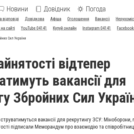
Новини
Довідник
Погода
а відповіді
Довідкова
Афіша
Оголошення
Вакансії
Нерухоміс
на сайті
YouTube 04141
Купуй онлайн
Instagram 04141
Facebook
ойних Сил України
айнятості відтепер
атимуть вакансії для
гу Збройних Сил Украї
струватимуться вакансії для рекрутингу ЗСУ: Міноборони, r
ості підписали Меморандум про взаємодію та співробітни