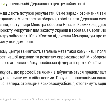
или
у пресслужбі Державного центру зайнятості.
вжди дають потужні результати. Саме заради отримання так
б’єдналися Міністерства оборони, robota.ua та Державна сл
 січня, заступниця Міністра оборони Наталія Калмикова, дир
проєкту Рекрутинг для захисту України в robota.ua Сергій Ло
нтру зайнятості Юлія Жовтяк підписали Меморандум про в
ься у повідомленні.
му центрі зайнятості, загальна мета такої комунікації поля
ості нашої держави та розвитку спроможностей Міноборон
ного агресією з боку російської федерації проти України.
важують, що професії, за якими відбуватиметься працевлаш
удуть не лише суто військовими. Поруч із пропозиціями вака
 снайпера, стрільця-військовослужбовця, стоятимуть водій
.
бхідний текст і натисніть Ctrl + Enter, щоб повідомити про це редакцію