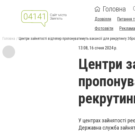
Головна
Дозвілля
Питання т
Фотозвіти
Реклама 
Головна
Центри зайнятості відтепер пропонуватимуть вакансії для рекрутингу Збр
13:08, 16 січня 2024 р.
Центри з
пропонув
рекрутин
У центрах зайнятості реє
Державна служба зайнят