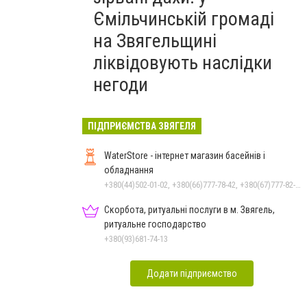
Ємільчинській громаді
на Звягельщині
ліквідовують наслідки
негоди
ПІДПРИЄМСТВА ЗВЯГЕЛЯ
WaterStore - інтернет магазин басейнів і
обладнання
+380(44)502-01-02, +380(66)777-78-42, +380(67)777-82-19, +380(67)890-80-80, +380(73)890-80-80, +380(44)502-01-03
Скорбота, ритуальні послуги в м. Звягель,
ритуальне господарство
+380(93)681-74-13
Додати підприємство