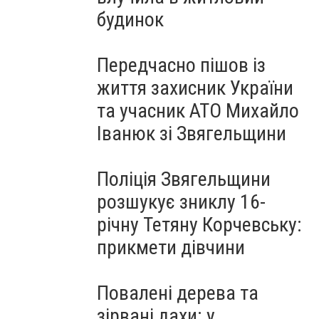
будинок
Передчасно пішов із
життя захисник України
та учасник АТО Михайло
Іванюк зі Звягельщини
Поліція Звягельщини
розшукує зниклу 16-
річну Тетяну Корчевську:
прикмети дівчини
Повалені дерева та
зірвані дахи: у