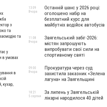
Останній шанс у 2026 році:
13:09
Вчора
оголошено набір на
их
безплатний курс для
ужба
майбутніх водійок автобусів
ектор з
зко та
заємодію та
Звягельський забіг-2026:
11:08
Вчора
містян запрошують
випробувати свої сили на
гає у
спортивному святі
и в умовах
Прокуратура через суд
09:00
Вчора
тування в
захистила заказник «Зелена
нсій
лагуна» на Звягельщині
, кухар,
За липень у Звягельській
18:21
5 серпня
лікарні народилося 40 дітей