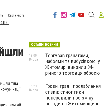
ть
Карта міста
 04141
ОСТАННІ НОВИНИ
айшли
Торгував гранатами,
18:00
Вчора
набоями та вибухівкою: у
Житомирі викрили 34-
річного торговця зброєю
айшли тіла
Грози, град і послаблення
15:23
 комунікації
Вчора
спеки: синоптики
попередили про зміну
погоди на Житомирщині
ердичівський