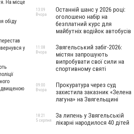
тя. На місце
Останній шанс у 2026 році:
13:09
Вчора
оголошено набір на
ля обіду
безплатний курс для
майбутніх водійок автобусів
 перестав
Звягельський забіг-2026:
звернувся у
11:08
Вчора
містян запрошують
випробувати свої сили на
ють
спортивному святі
оліції
ного
Прокуратура через суд
09:00
 підвищеною
Вчора
захистила заказник «Зелена
лагуна» на Звягельщині
За липень у Звягельській
18:21
5 серпня
лікарні народилося 40 дітей