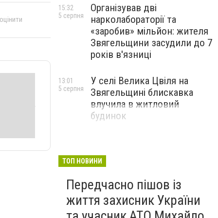
Організував дві
15:32
5 серпня
нарколабораторії та
 оцінити
«заробив» мільйон: жителя
Звягельщини засудили до 7
років в'язниці
У селі Велика Цвіля на
13:01
5 серпня
Звягельщині блискавка
влучила в житловий
будинок
ТОП НОВИНИ
Передчасно пішов із
життя захисник України
та учасник АТО Михайло