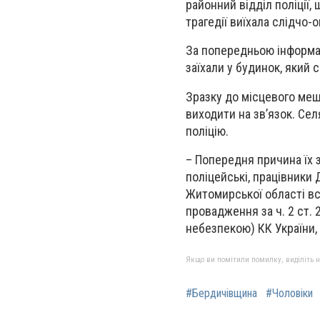
районний відділ поліції,
трагедії виїхала слідчо-
За попередньою інформац
заїхали у будинок, який 
Зразку до місцевого меш
виходити на зв’язок. Сел
поліцію.
– Попередня причина їх з
поліцейські, працівники 
Житомирської області вс
провадження за ч. 2 ст.
небезпекою) КК України,
Якщо ви помітили помилку, виділіть нео
#Бердичівщина
#Чоловіки