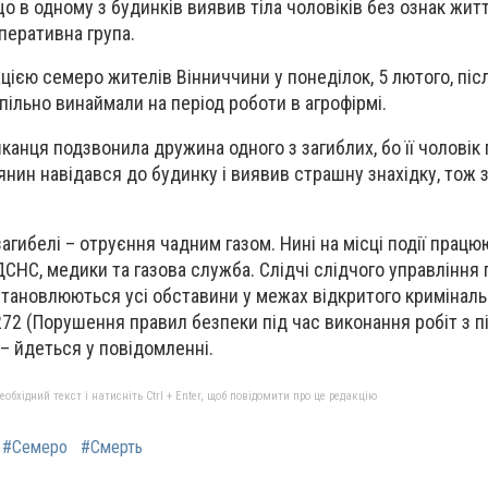
 що в одному з будинків виявив тіла чоловіків без ознак жит
оперативна група.
ією семеро жителів Вінниччини у понеділок, 5 лютого, піс
спільно винаймали на період роботи в агрофірмі.
канця подзвонила дружина одного з загиблих, бо її чоловік
янин навідався до будинку і виявив страшну знахідку, тож 
агибелі – отруєння чадним газом. Нині на місці події працю
ДСНС, медики та газова служба. Слідчі слідчого управління п
тановлюються усі обставини у межах відкритого криміналь
 272 (Порушення правил безпеки під час виконання робіт з
 – йдеться у повідомленні.
бхідний текст і натисніть Ctrl + Enter, щоб повідомити про це редакцію
#Семеро
#Смерть