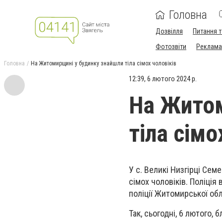
Головна
Дозвілля
Питання т
Фотозвіти
Реклама 
Головна
На Житомирщині у будинку знайшли тіла сімох чоловіків
12:39, 6 лютого 2024 р.
На Житом
тіла сімо
У с. Великі Низгірці Сем
сімох чоловіків. Поліція
поліції Житомирської обл
Так, сьогодні, 6 лютого,