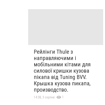
Рейлінги Thule з
направляючими і
мобільними кітами для
силової кришки кузова
пікапа від Tuning BVV.
Крышка кузова пикапа,
производство.
1
14:38, 3 серпня