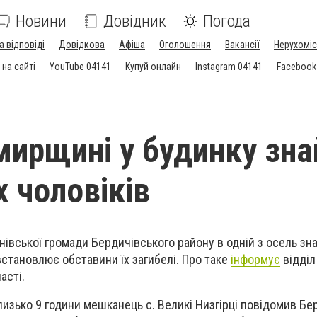
Новини
Довідник
Погода
а відповіді
Довідкова
Афіша
Оголошення
Вакансії
Нерухоміс
на сайті
YouTube 04141
Купуй онлайн
Instagram 04141
Facebook
ирщині у будинку зн
х чоловіків
енівської громади Бердичівського району в одній з осель зн
 встановлює обставини їх загибелі. Про таке
інформує
відділ
асті.
 близько 9 години мешканець с. Великі Низгірці повідомив Б