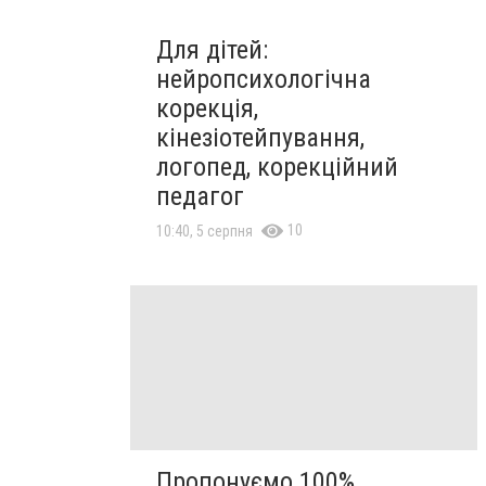
Для дітей:
нейропсихологічна
корекція,
кінезіотейпування,
логопед, корекційний
педагог
10
10:40, 5 серпня
Пропонуємо 100%