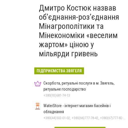
Дмитро Костюк назвав
об’єднання-роз’єднання
Мінагрополітики та
Мінекономіки «веселим
жартом» ціною у
мільярди гривень
ПІДПРИЄМСТВА ЗВЯГЕЛЯ
Скорбота, ритуальні послуги в м. Звягель,
ритуальне господарство
+380(93)681-74-13
WaterStore - інтернет магазин басейнів і
обладнання
+380(44)502-01-02, +380(66)777-78-42, +380(67)777-82-19, +380(67)890-80-80, +380(73)890-80-80, +380(44)502-01-03