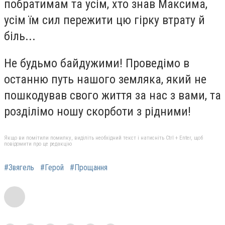
побратимам та усім, хто знав Максима,
усім їм сил пережити цю гірку втрату й
біль...
Не будьмо байдужими! Проведімо в
останню путь нашого земляка, який не
пошкодував свого життя за нас з вами, та
розділімо ношу скорботи з рідними!
Якщо ви помітили помилку, виділіть необхідний текст і натисніть Ctrl + Enter, щоб
повідомити про це редакцію
#Звягель
#Герой
#Прощання