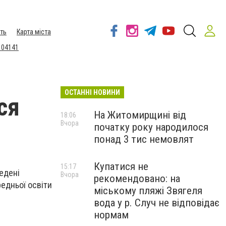
ть
Карта міста
 04141
ОСТАННІ НОВИНИ
ся
На Житомирщині від
18:06
Вчора
початку року народилося
понад 3 тис немовлят
Купатися не
15:17
едені
Вчора
рекомендовано: на
редньої освіти
міському пляжі Звягеля
вода у р. Случ не відповідає
нормам