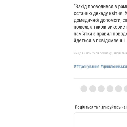
“Захід проводився в рамк
останню декаду квітня. 
домедичної допомоги, са
пожеж, а також використ
пам’ятки з правил повод
йдеться в повідомленні.
Якщо ви помітили помилку, виділіть нео
##тренування #цивільнийзах
Поділіться та підписуйтесь на