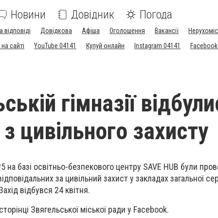
Новини
Довідник
Погода
а відповіді
Довідкова
Афіша
Оголошення
Вакансії
Нерухоміс
на сайті
YouTube 04141
Купуй онлайн
Instagram 04141
Facebook
ській гімназії відбули
 з цивільного захисту
 №5 на базі освітньо-безпекового центру SAVE HUB були пров
ідповідальних за цивільний захист у закладах загальної се
Захід відбувся 24 квітня.
сторінці Звягельської міської ради у Facebook.