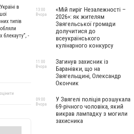
Україні в
«Мій пиріг Незалежності –
13:00
шої
Вчора
2026»: як жителям
зних типів
Звягельської громади
робляли
долучитися до
 блекауту”, -
всеукраїнського
кулінарного конкурсу
Загинув захисник із
11:00
Вчора
Баранівки, що на
Звягельщині, Олександр
Окончик
 оцінити
У Звягелі поліція розшукала
09:00
Вчора
69-річного чоловіка, який
викрав лампадку з могили
захисника