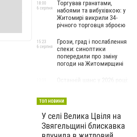
Торгував гранатами,
18:00
6 серпня
набоями та вибухівкою: у
Житомирі викрили 34-
річного торговця зброєю
Грози, град і послаблення
15:23
6 серпня
спеки: синоптики
попередили про зміну
погоди на Житомирщині
Останній шанс у 2026 році:
13:09
6 серпня
оголошено набір на
безплатний курс для
майбутніх водійок автобусів
ТОП НОВИНИ
У селі Велика Цвіля на
Звягельщині блискавка
влучила в житловий