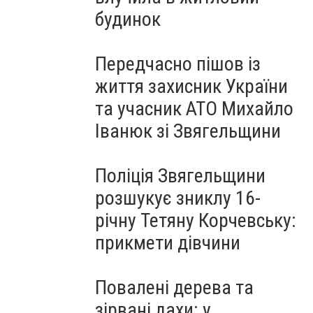
будинок
Передчасно пішов із
життя захисник України
та учасник АТО Михайло
Іванюк зі Звягельщини
Поліція Звягельщини
розшукує зниклу 16-
річну Тетяну Корчевську:
прикмети дівчини
Повалені дерева та
зірвані дахи: у