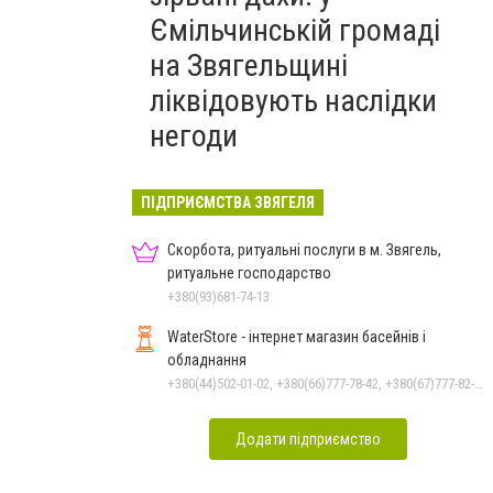
Ємільчинській громаді
на Звягельщині
ліквідовують наслідки
негоди
ПІДПРИЄМСТВА ЗВЯГЕЛЯ
Скорбота, ритуальні послуги в м. Звягель,
ритуальне господарство
+380(93)681-74-13
WaterStore - інтернет магазин басейнів і
обладнання
+380(44)502-01-02, +380(66)777-78-42, +380(67)777-82-19, +380(67)890-80-80, +380(73)890-80-80, +380(44)502-01-03
Додати підприємство