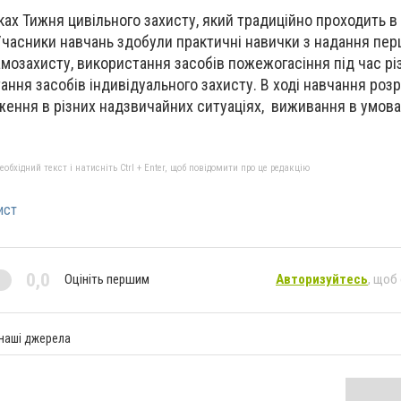
ах Тижня цивільного захисту, який традиційно проходить в 
Учасники навчань здобули практичні навички з надання пер
мозахисту, використання засобів пожежогасіння під час рі
ання засобів індивідуального захисту. В ході навчання роз
ження в різних надзвичайних ситуаціях, виживання в умовах
бхідний текст і натисніть Ctrl + Enter, щоб повідомити про це редакцію
ист
0,0
Оцініть першим
Авторизуйтесь
, щоб
 наші джерела