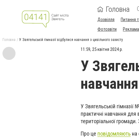
Головна
Дозвілля
Питання т
Фотозвіти
Реклама 
Головна
У Звягельській гімназії відбулися навчання з цивільного захисту
11:59, 25 квітня 2024 р.
У Звягель
навчання
У Звягельській гімназії
практичні навчання для в
територіальної громади. 
Про це
повідомляють
на 