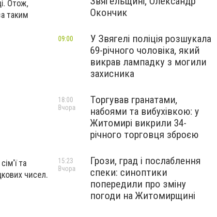
Звягельщині, Олександр
і. Отож,
Окончик
за таким
У Звягелі поліція розшукала
09:00
69-річного чоловіка, який
викрав лампадку з могили
захисника
Торгував гранатами,
18:00
Вчора
набоями та вибухівкою: у
Житомирі викрили 34-
річного торговця зброєю
Грози, град і послаблення
15:23
сім'ї та
Вчора
спеки: синоптики
дкових чисел.
попередили про зміну
погоди на Житомирщині