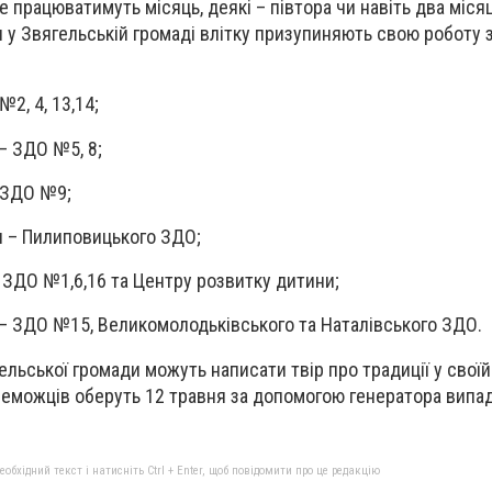
не працюватимуть місяць, деякі – півтора чи навіть два місяц
и у Звягельській громаді влітку призупиняють свою роботу 
№2, 4, 13,14;
 – ЗДО №5, 8;
– ЗДО №9;
ня – Пилиповицького ЗДО;
– ЗДО №1,6,16 та Центру розвитку дитини;
я – ЗДО №15, Великомолодьківського та Наталівського ЗДО.
ельської громади можуть написати твір про традиції у своїй 
еможців оберуть 12 травня за допомогою генератора випа
бхідний текст і натисніть Ctrl + Enter, щоб повідомити про це редакцію