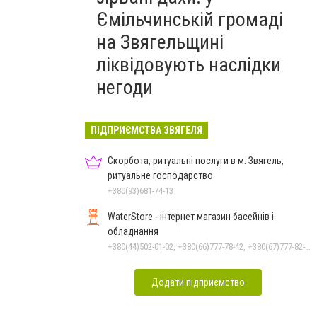
Ємільчинській громаді
на Звягельщині
ліквідовують наслідки
негоди
ПІДПРИЄМСТВА ЗВЯГЕЛЯ
Скорбота, ритуальні послуги в м. Звягель,
ритуальне господарство
+380(93)681-74-13
WaterStore - інтернет магазин басейнів і
обладнання
+380(44)502-01-02, +380(66)777-78-42, +380(67)777-82-19, +380(67)890-80-80, +380(73)890-80-80, +380(44)502-01-03
Додати підприємство