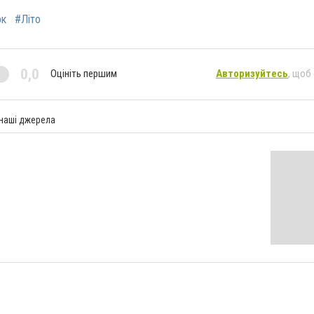
ок
#Літо
0,0
Оцініть першим
Авторизуйтесь
, щоб
 наші джерела