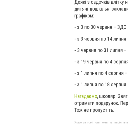
Деякі з садочків влітку 
дитячі дошкільні заклад
графіком:
-
з 3 по 30 червня – ЗДО 
-
з 3 червня по 14 липня
-
3 червня по 31 липня 
- з 19 червня по 4 серп
- з 1 липня по 4 серпня 
- з 1 липня по 18 серпн
Нагадаємо
, школярі Звяг
отримати подарунок. Пер
Тож не пропустіть.
Якщо ви помітили помилку, виділіть нео