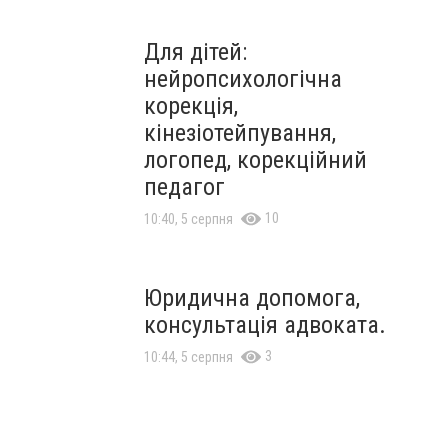
Для дітей:
нейропсихологічна
корекція,
кінезіотейпування,
логопед, корекційний
педагог
10
10:40, 5 серпня
Юридична допомога,
консультація адвоката.
3
10:44, 5 серпня