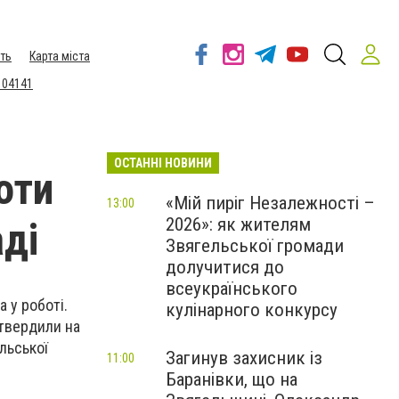
ть
Карта міста
 04141
ОСТАННІ НОВИНИ
оти
«Мій пиріг Незалежності –
13:00
2026»: як жителям
аді
Звягельської громади
долучитися до
всеукраїнського
 у роботі.
кулінарного конкурсу
атвердили на
льської
Загинув захисник із
11:00
Баранівки, що на