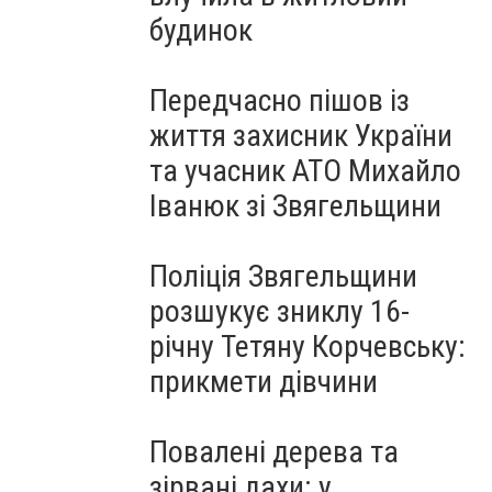
будинок
Передчасно пішов із
життя захисник України
та учасник АТО Михайло
Іванюк зі Звягельщини
Поліція Звягельщини
розшукує зниклу 16-
річну Тетяну Корчевську:
прикмети дівчини
Повалені дерева та
зірвані дахи: у