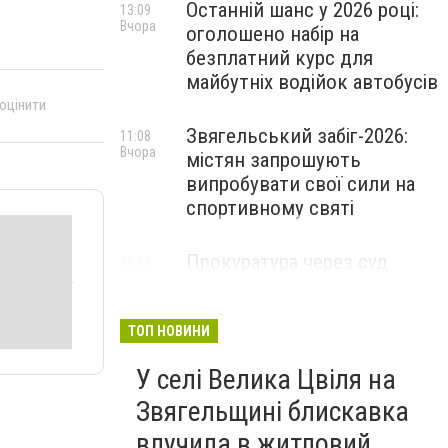
Останній шанс у 2026 році:
13:09
Вчора
оголошено набір на
безплатний курс для
майбутніх водійок автобусів
 оцінити
Звягельський забіг-2026:
11:08
Вчора
містян запрошують
випробувати свої сили на
спортивному святі
Прокуратура через суд
09:00
Вчора
захистила заказник «Зелена
лагуна» на Звягельщині
ТОП НОВИНИ
У селі Велика Цвіля на
Звягельщині блискавка
влучила в житловий