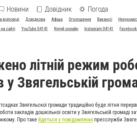
Новини
Довідник
Погода
а відповіді
Довідкова
Афіша
Оголошення
Вакансії
Нерухоміс
на сайті
YouTube 04141
Купуй онлайн
Instagram 04141
Facebook
ено літній режим роб
в у Звягельській гром
дитсадках Звягельскої громади традиційно буде літня перерва
оботи закладів дошкільної освіти у Звягельській громаді з
онкому. Про таке
йдеться у повідомленні
пресслужби Звяге