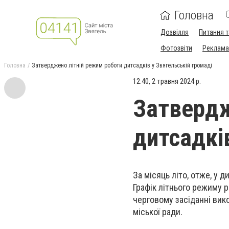
Головна
Дозвілля
Питання т
Фотозвіти
Реклама 
Головна
Затверджено літній режим роботи дитсадків у Звягельській громаді
12:40, 2 травня 2024 р.
Затвердж
дитсадкі
За місяць літо, отже, у 
Графік літнього режиму р
черговому засіданні вик
міської ради.