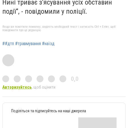
Нині триває з’ясування усіх обставин
події”, - повідомили у поліції.
Якщо ви помітили помилку, виділіть необхідний текст і натисніть Ctrl + Enter, щоб
повідомити про це редакцію
##дтп #травмування #наїзд
0,0
Авторизуйтесь
, щоб оцінити
Поділіться та підписуйтесь на наші джерела