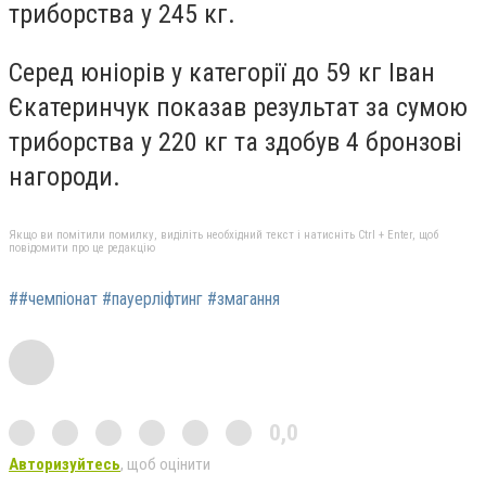
триборства у 245 кг.
Серед юніорів у категорії до 59 кг Іван
Єкатеринчук показав результат за сумою
триборства у 220 кг та здобув 4 бронзові
нагороди.
Якщо ви помітили помилку, виділіть необхідний текст і натисніть Ctrl + Enter, щоб
повідомити про це редакцію
##чемпіонат #пауерліфтинг #змагання
0,0
Авторизуйтесь
, щоб оцінити