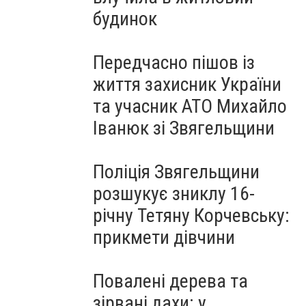
будинок
Передчасно пішов із
життя захисник України
та учасник АТО Михайло
Іванюк зі Звягельщини
Поліція Звягельщини
розшукує зниклу 16-
річну Тетяну Корчевську:
прикмети дівчини
Повалені дерева та
зірвані дахи: у