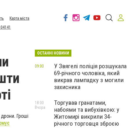
ть
Карта міста
 04141
ОСТАННІ НОВИНИ
ни
У Звягелі поліція розшукала
09:00
69-річного чоловіка, який
ошти
викрав лампадку з могили
захисника
ті
Торгував гранатами,
18:00
Вчора
набоями та вибухівкою: у
 дрони. Гроші
Житомирі викрили 34-
рмує
річного торговця зброєю