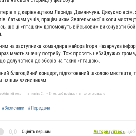
терів під керівництвом Леоніда Демянчука. Дякуємо всім, 
ів: батькам учнів, працівникам Звягельської школи мистецт
сь, що ці «пташки» допоможуть військовим виконувати бой
і.
нням на заступника командира майора Ігоря Назарчука інфор
араз мають значну потребу. Тож просять небайдужих грома
ощо долучатися до зборів на таких «пташок».
пний благодійний концерт, підготований школою мистецтв, 
и нашим захисникам.
бхідний текст і натисніть Ctrl + Enter, щоб повідомити про це редакцію
#Захисники
#Передача
0,0
Оцініть першим
Авторизуйтесь
, щоб