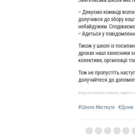
– Дякуємо команді волон
долучився до збору кошт
небайдужим. Сподіваємо
– йдеться у повідомленн
Також у школі із посила
дронах наші захисники з
колективи, організації т
Тож не пропустіть насту
долучайтеся до допомог
Якщо ви помітили помилку, виділіть нео
#Школа Мистецтв
#Дрони