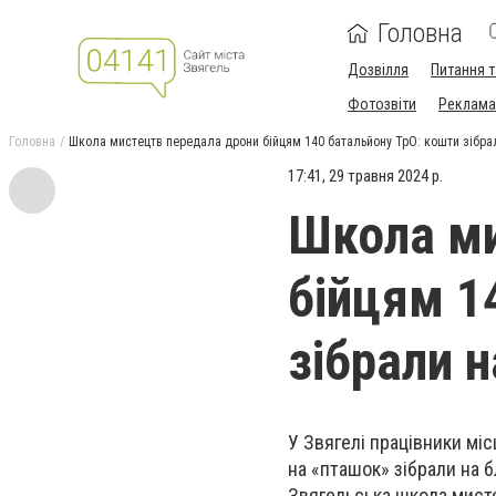
Головна
Дозвілля
Питання т
Фотозвіти
Реклама 
Головна
Школа мистецтв передала дрони бійцям 140 батальйону ТрО: кошти зібрал
17:41, 29 травня 2024 р.
Школа ми
бійцям 1
зібрали 
У Звягелі працівники мі
на «пташок» зібрали на 
Звягельська школа мистец