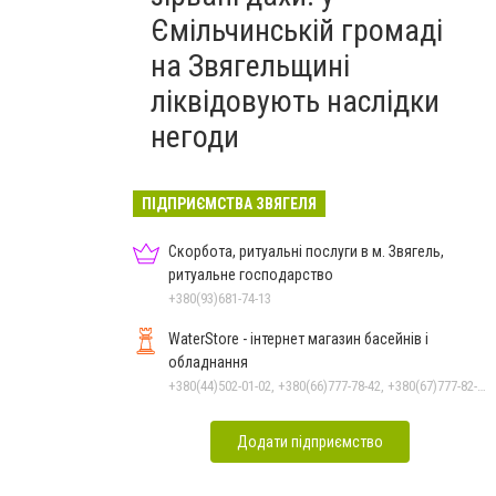
Ємільчинській громаді
на Звягельщині
ліквідовують наслідки
негоди
ПІДПРИЄМСТВА ЗВЯГЕЛЯ
Скорбота, ритуальні послуги в м. Звягель,
ритуальне господарство
+380(93)681-74-13
WaterStore - інтернет магазин басейнів і
обладнання
+380(44)502-01-02, +380(66)777-78-42, +380(67)777-82-19, +380(67)890-80-80, +380(73)890-80-80, +380(44)502-01-03
Додати підприємство