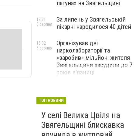
лагуна» на Звягельщині
За липень у Звягельській
18:21
5 серпня
лікарні народилося 40 дітей
Організував дві
15:32
5 серпня
нарколабораторії та
«заробив» мільйон: жителя
Звягельщини засудили до 7
років в'язниці
ТОП НОВИНИ
У селі Велика Цвіля на
Звягельщині блискавка
влучила в житловий