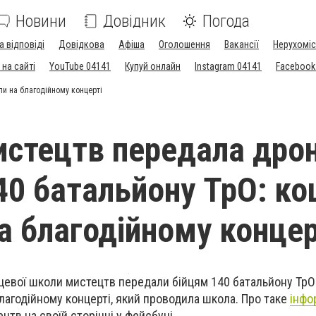
Новини
Довідник
Погода
а відповіді
Довідкова
Афіша
Оголошення
Вакансії
Нерухоміс
на сайті
YouTube 04141
Купуй онлайн
Instagram 04141
Facebook
и на благодійному концерті
стецтв передала дро
40 батальйону ТрО: к
на благодійному концер
сцевої школи мистецтв передали бійцям 140 батальйону ТрО
благодійному концерті, який проводила школа. Про таке
інфо
тв на своїй сторінці у фейсбуці.