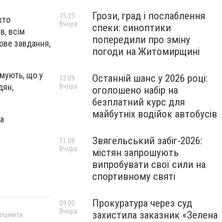
Грози, град і послаблення
15:23
хто
Вчора
спеки: синоптики
в, всім
попередили про зміну
ове завдання,
погоди на Житомирщині
мують, що у
Останній шанс у 2026 році:
13:09
дян,
Вчора
оголошено набір на
безплатний курс для
майбутніх водійок автобусів
та
Звягельський забіг-2026:
11:08
Вчора
містян запрошують
випробувати свої сили на
спортивному святі
Прокуратура через суд
09:00
Вчора
захистила заказник «Зелена
 оцінити