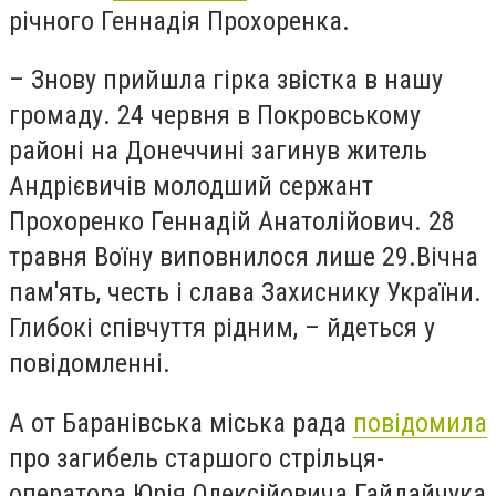
річного Геннадія Прохоренка.
– Знову прийшла гірка звістка в нашу
громаду. 24 червня в Покровському
районі на Донеччині загинув житель
Андрієвичів молодший сержант
Прохоренко Геннадій Анатолійович. 28
травня Воїну виповнилося лише 29.Вічна
пам'ять, честь і слава Захиснику України.
Глибокі співчуття рідним, – йдеться у
повідомленні.
А от Баранівська міська рада
повідомила
про загибель старшого стрільця-
оператора Юрія Олексійовича Гайдайчука