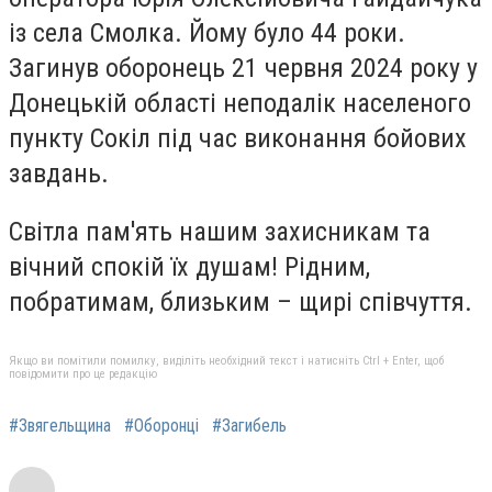
із села Смолка. Йому було 44 роки.
Загинув оборонець
21 червня 2024 року у
Донецькій області неподалік населеного
пункту Сокіл під час виконання бойових
завдань.
Світла пам'ять нашим захисникам та
вічний спокій їх душам! Рідним,
побратимам, близьким – щирі співчуття.
Якщо ви помітили помилку, виділіть необхідний текст і натисніть Ctrl + Enter, щоб
повідомити про це редакцію
#Звягельщина
#Оборонці
#Загибель