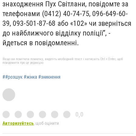
знаходження Пух Світлани, повідомте за
телефонами (0412) 40-74-75, 096-649-60-
39, 093-501-87-68 або «102» чи зверніться
до найближчого відділку поліції”, -
йдеться в повідомленні.
Якщо ви помітили помилку, виділіть необхідний текст і натисніть Ctrl + Enter, щоб
повідомити про це редакцію
##розшук #жінка #зникнення
0,0
Авторизуйтесь
, щоб оцінити