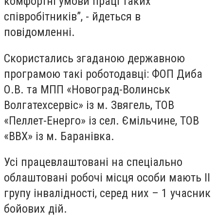
комфортні умови праці таких
співробітників”, - йдеться в
повідомленні.
Скористались згаданою державною
програмою такі роботодавці: ФОП Диба
О.В. та МПП «Новоград-Волинськ
Волгатехсервіс» із м. Звягель, ТОВ
«Пеллет-Енерго» із сел. Ємільчине, ТОВ
«ВВХ» із м. Баранівка.
Усі працевлаштовані на спеціально
облаштовані робочі місця особи мають ІІ
групу інвалідності, серед них – 1 учасник
бойових дій.