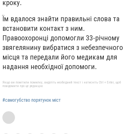
кроку.
Їм вдалося знайти правильні слова та
встановити контакт з ним.
Правоохоронці допомогли 33-річному
звягелянину вибратися з небезпечного
місця та передали його медикам для
надання необхідної допомоги.
Якщо ви помітили помилку, виділіть необхідний текст і натисніть Ctrl + Enter, щоб
повідомити про це редакцію
#самогубство порятунок міст