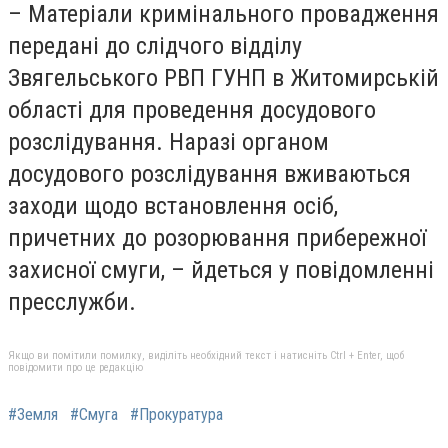
– Матеріали кримінального провадження
передані до слідчого відділу
Звягельського РВП ГУНП в Житомирській
області для проведення досудового
розслідування. Наразі органом
досудового розслідування вживаються
заходи щодо встановлення осіб,
причетних до розорювання прибережної
захисної смуги, – йдеться у повідомленні
пресслужби.
Якщо ви помітили помилку, виділіть необхідний текст і натисніть Ctrl + Enter, щоб
повідомити про це редакцію
#Земля
#Смуга
#Прокуратура