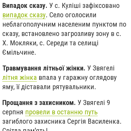
Випадок сказу.
У с. Куліші зафіксовано
випадок сказу
. Село оголосили
неблагополучним населеним пунктом по
сказу, встановлено загрозливу зону в с.
Х. Мокляки, с. Середи та селищі
Ємільчине.
Травмування літньої жінки.
У Звягелі
літня жінка
впала у гаражну оглядову
яму, її діставали рятувальники.
Прощання з захисником.
У Звягелі 9
серпня
провели в останню путь
загиблого захисника Сергія Василенка.
Світла пам'ять!