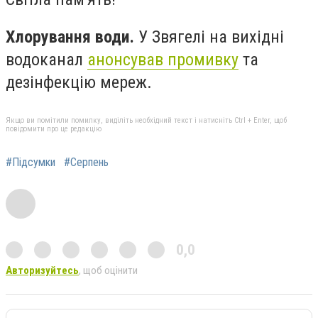
Хлорування води.
У Звягелі на вихідні
водоканал
анонсував промивку
та
дезінфекцію мереж.
Якщо ви помітили помилку, виділіть необхідний текст і натисніть Ctrl + Enter, щоб
повідомити про це редакцію
#Підсумки
#Серпень
0,0
Авторизуйтесь
, щоб оцінити