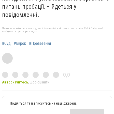
питань пробації, – йдеться у
повідомленні.
Якщо ви помітили помилку, виділіть необхідний текст і натисніть Ctrl + Enter, щоб
повідомити про це редакцію
#Суд
#Вирок
#Превезення
0,0
Авторизуйтесь
, щоб оцінити
Поділіться та підписуйтесь на наші джерела