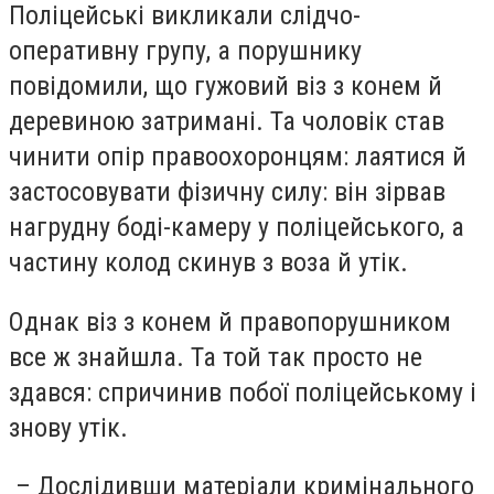
Поліцейські викликали слідчо-
оперативну групу, а порушнику
повідомили, що гужовий віз з конем й
деревиною затримані. Та чоловік став
чинити опір правоохоронцям: лаятися й
застосовувати фізичну силу: він зірвав
нагрудну боді-камеру у поліцейського, а
частину колод скинув з воза й утік.
Однак віз з конем й правопорушником
все ж знайшла. Та той так просто не
здався: спричинив побої поліцейському і
знову утік.
–
Дослідивши матеріали кримінального