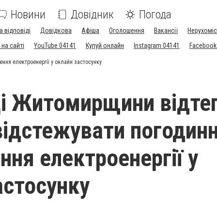
Новини
Довідник
Погода
а відповіді
Довідкова
Афіша
Оголошення
Вакансії
Нерухоміс
на сайті
YouTube 04141
Купуй онлайн
Instagram 04141
Facebook
ння електроенергії у онлайн застосунку
і Житомирщини відте
ідстежувати погодинн
ння електроенергії у
астосунку