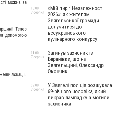
асті можна за
«Мій пиріг Незалежності –
13:00
7 серпня
2026»: як жителям
Звягельської громади
долучитися до
ирщині! Тепер
всеукраїнського
 за допомогою
кулінарного конкурсу
Загинув захисник із
11:00
7 серпня
Баранівки, що на
Звягельщині, Олександр
Окончик
еній локації.
У Звягелі поліція розшукала
09:00
7 серпня
69-річного чоловіка, який
викрав лампадку з могили
захисника