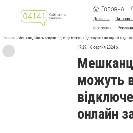
Головна
Дозвілля
Питання т
Фотозвіти
Реклама 
Головна
Мешканці Житомирщини відтепер можуть відстежувати погодинні відключе
17:29, 16 серпня 2024 р.
Мешканц
можуть в
відключе
онлайн з