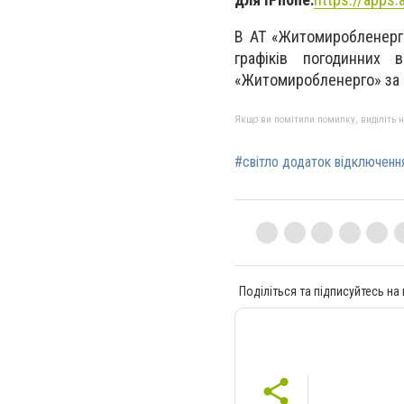
В АТ «Житомиробленерго
графіків погодинних
«Житомиробленерго» за
Якщо ви помітили помилку, виділіть нео
#світло додаток відключенн
Поділіться та підписуйтесь на