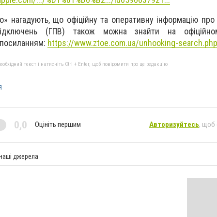
» нагадують, що офіційну та оперативну інформацію про
 відключень (ГПВ) також можна знайти на офіційно
 посиланням:
https://www.ztoe.com.ua/unhooking-search.ph
бхідний текст і натисніть Ctrl + Enter, щоб повідомити про це редакцію
я
0,0
Оцініть першим
Авторизуйтесь
, щоб
 наші джерела