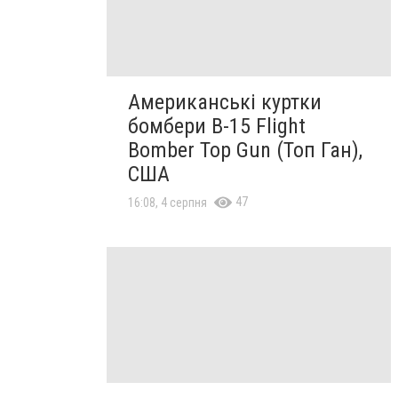
Американські куртки
бомбери B-15 Flight
Bomber Top Gun (Топ Ган),
США
47
16:08, 4 серпня