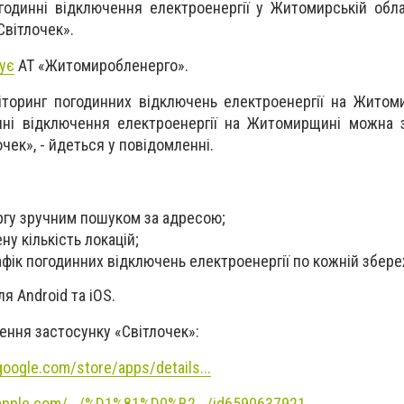
годинні відключення електроенергії у Житомирській обл
Світлочек».
ує
АТ «Житомиробленерго».
торинг погодинних відключень електроенергії на Житом
инні відключення електроенергії на Житомирщині можна
чек», - йдеться у повідомленні.
ргу зручним пошуком за адресою;
у кількість локацій;
афік погодинних відключень електроенергії по кожній збереж
я Android та iOS.
ення застосунку «Світлочек»:
.google.com/store/apps/details...
.apple.com/.../%D1%81%D0%B2.../id6590637921...