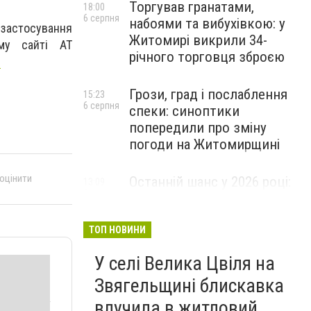
Торгував гранатами,
18:00
6 серпня
набоями та вибухівкою: у
 застосування
Житомирі викрили 34-
му сайті АТ
річного торговця зброєю
p
Грози, град і послаблення
15:23
6 серпня
спеки: синоптики
попередили про зміну
погоди на Житомирщині
 оцінити
Останній шанс у 2026 році:
13:09
6 серпня
оголошено набір на
безплатний курс для
майбутніх водійок автобусів
ТОП НОВИНИ
У селі Велика Цвіля на
Звягельщині блискавка
влучила в житловий