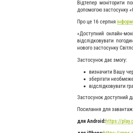
Відтепер моніторити по
допомогою застосунку «
Про це 16 серпня
інформ
«Доступний онлайн-моні
відслідковувати погод
нового застосунку Світло
Застосунок дає змогу:
визначити Вашу че
зберігати необмежен
відслідковувати гр
Застосунок доступний дл
Посилання для завантаж
для Android:
https://play
для iPhone:
https://apps