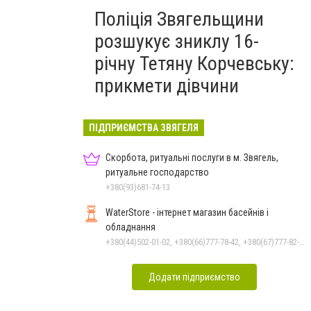
Поліція Звягельщини
розшукує зниклу 16-
річну Тетяну Корчевську:
прикмети дівчини
ПІДПРИЄМСТВА ЗВЯГЕЛЯ
Скорбота, ритуальні послуги в м. Звягель,
ритуальне господарство
+380(93)681-74-13
WaterStore - інтернет магазин басейнів і
обладнання
+380(44)502-01-02, +380(66)777-78-42, +380(67)777-82-19, +380(67)890-80-80, +380(73)890-80-80, +380(44)502-01-03
Додати підприємство