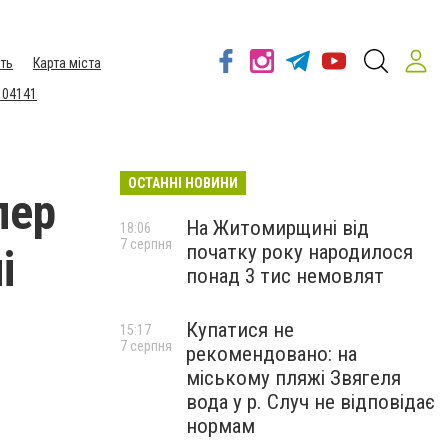
ть
Карта міста
 04141
ОСТАННІ НОВИНИ
пер
На Житомирщині від
18:06
7 серпня
початку року народилося
і
понад 3 тис немовлят
Купатися не
15:17
7 серпня
рекомендовано: на
міському пляжі Звягеля
вода у р. Случ не відповідає
нормам