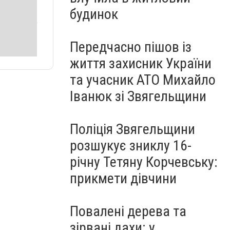
будинок
Передчасно пішов із
життя захисник України
та учасник АТО Михайло
Іванюк зі Звягельщини
Поліція Звягельщини
розшукує зниклу 16-
річну Тетяну Корчевську:
прикмети дівчини
Повалені дерева та
зірвані дахи: у