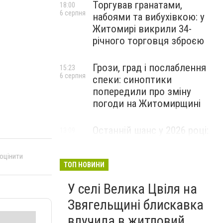
Торгував гранатами,
18:00
6 серпня
набоями та вибухівкою: у
Житомирі викрили 34-
річного торговця зброєю
Грози, град і послаблення
15:23
6 серпня
спеки: синоптики
попередили про зміну
погоди на Житомирщині
Останній шанс у 2026 році:
13:09
6 серпня
оголошено набір на
безплатний курс для
 оцінити
майбутніх водійок автобусів
ТОП НОВИНИ
У селі Велика Цвіля на
Звягельщині блискавка
влучила в житловий