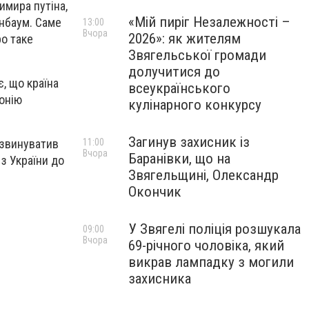
имира путіна,
«Мій пиріг Незалежності –
йнбаум. Саме
13:00
Вчора
2026»: як жителям
о таке
Звягельської громади
долучитися до
, що країна
всеукраїнського
онію
кулінарного конкурсу
Загинув захисник із
11:00
 звинуватив
Вчора
Баранівки, що на
з України до
Звягельщині, Олександр
Окончик
У Звягелі поліція розшукала
09:00
Вчора
69-річного чоловіка, який
викрав лампадку з могили
захисника