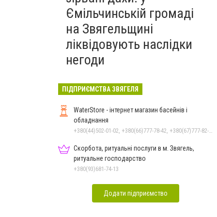
Ємільчинській громаді
на Звягельщині
ліквідовують наслідки
негоди
ПІДПРИЄМСТВА ЗВЯГЕЛЯ
WaterStore - інтернет магазин басейнів і
обладнання
+380(44)502-01-02, +380(66)777-78-42, +380(67)777-82-19, +380(67)890-80-80, +380(73)890-80-80, +380(44)502-01-03
Скорбота, ритуальні послуги в м. Звягель,
ритуальне господарство
+380(93)681-74-13
Додати підприємство