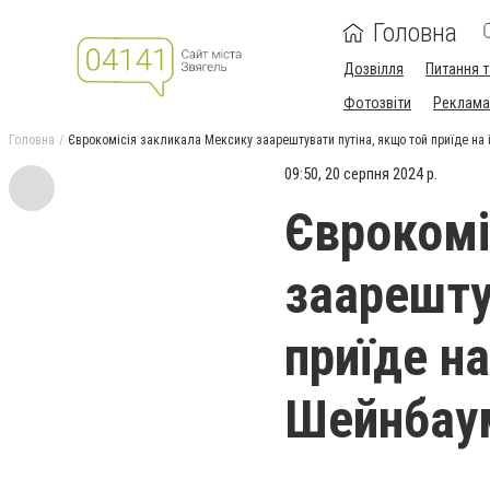
Головна
Дозвілля
Питання т
Фотозвіти
Реклама 
Головна
Єврокомісія закликала Мексику заарештувати путіна, якщо той приїде на 
09:50, 20 серпня 2024 р.
Єврокомі
заарешту
приїде на
Шейнбау