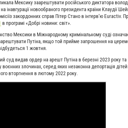
ликала Мексику заарештувати російського диктатора волод
 на інавгурації новообраного президента країни Клаудії Ше
ісіїз закордонних справ Пітер Стано в інтерв'ю Euractiv.
Пр
1
в програмі «Добрі новини: світ».
нство Мексики в Міжнародному кримінальному суді означає
аарештувати Путіна, якщо той прийме запрошення на церем
 відбудеться 1 жовтня.
й суд видав ордер на арешт Путіна в березні 2023 року та
у воєнних злочинах, серед яких незаконна депортація дітей 
ого вторгнення в лютому 2022 року.