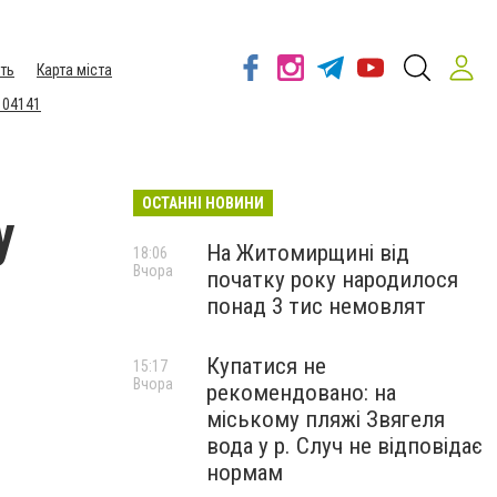
ть
Карта міста
 04141
ОСТАННІ НОВИНИ
у
На Житомирщині від
18:06
Вчора
початку року народилося
понад 3 тис немовлят
Купатися не
15:17
Вчора
рекомендовано: на
міському пляжі Звягеля
вода у р. Случ не відповідає
нормам