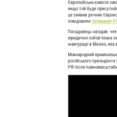
Європейська комісія зак
якщо той буде присутній
це заявив речник Євроком
повідомляє
телеканал Н
Посадовець нагадав: чле
юридично зобов'язана з
інавгурації в Мехіко, яка
Міжнародний кримінальни
російського президента 
РФ після повномасштабн