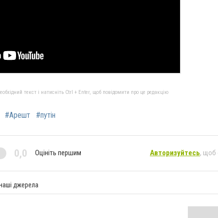
бхідний текст і натисніть Ctrl + Enter, щоб повідомити про це редакцію
#Арешт
#путін
0,0
Оцініть першим
Авторизуйтесь
, щоб
 наші джерела