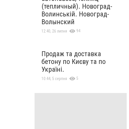
(тепличный). Новоград-
Волинській. Новоград-
Волынский
94
12:40, 26 липня
Продаж та доставка
бетону по Києву та по
Україні.
5
10:44, 5 серпня