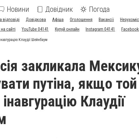
Новини
Довідник
Погода
а відповіді
Довідкова
Афіша
Оголошення
Вакансії
Нерухоміс
на сайті
YouTube 04141
Купуй онлайн
Instagram 04141
Facebook
інавгурацію Клаудії Шейнбаум
сія закликала Мексик
вати путіна, якщо той
 інавгурацію Клаудії
м