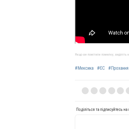
Якщо ви помітили помилку, виділіть нео
#Мексика
#ЄС
#Прохання
Поділіться та підписуйтесь на