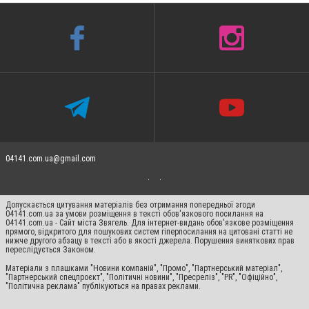
04141.com.ua@gmail.com
Допускається цитування матеріалів без отримання попередньої згоди
04141.com.ua за умови розміщення в тексті обов'язкового посилання на
04141.com.ua - Сайт міста Звягель. Для інтернет-видань обов'язкове розміщення
прямого, відкритого для пошукових систем гіперпосилання на цитовані статті не
нижче другого абзацу в тексті або в якості джерела. Порушення виняткових прав
переслідується Законом.
Матеріали з плашками "Новини компаній", "Промо", "Партнерський матеріал",
"Партнерський спецпроєкт", "Політичні новини", "Пресреліз", "PR", "Офіційно",
"Політична реклама" публікуються на правах реклами.