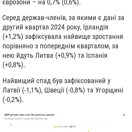
єврозони – на 0,7% (0,6%).
Серед держав-членів, за якими є дані за
другий квартал 2024 року, Ірландія
(+1,2%) зафіксувала найвище зростання
порівняно з попереднім кварталом, за
нею йдуть Литва (+0,9%) та Іспанія
(+0,8%).
Найвищий спад був зафіксований у
Латвії (-1,1%), Швеції (-0,8%) та Угорщині
(-0,2%).