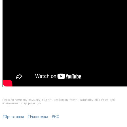
Якщо ви помітили помилку, виділіть необхідний текст і натисніть Ctrl + Enter, щоб
повідомити про це редакцію
#Зростання
#Економіка
#ЄС