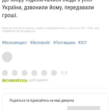
України, дзвонили йому, передавали
гроші.
Якщо ви помітили помилку, виділіть необхідний текст і натисніть Ctrl + Enter, щоб
повідомити про це редакцію
#Велосипедист
#Велопробіг
#Полтавщина
#ЗСУ
0,0
Авторизуйтесь
, щоб оцінити
Поділіться та підписуйтесь на наші джерела