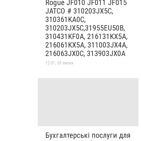
Rogue JF010 JF011 JF015
JATCO # 310203JX5C,
310361KA0C,
310203JX5C,31955EU50B,
310431KF0A, 216131KX5A,
216061KX5A, 311003JX4A,
216063JX0C, 313903JX0A
12:01, 30 липня
Бухгалтерські послуги для