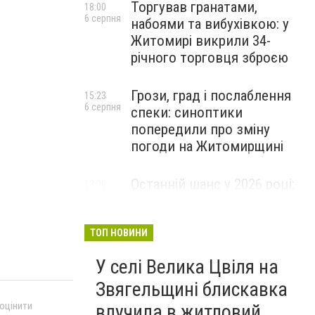
Торгував гранатами,
18:00
6 серпня
набоями та вибухівкою: у
Житомирі викрили 34-
річного торговця зброєю
Грози, град і послаблення
15:23
6 серпня
спеки: синоптики
попередили про зміну
погоди на Житомирщині
Останній шанс у 2026 році:
13:09
6 серпня
оголошено набір на
безплатний курс для
майбутніх водійок автобусів
ТОП НОВИНИ
У селі Велика Цвіля на
Звягельщині блискавка
 оцінити
влучила в житловий