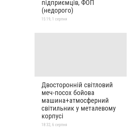
підприємців, ФОП
(недорого)
15:19, 1 серпня
Двосторонній світловий
меч-посох бойова
машина+атмосферний
світильник у металевому
корпусі
18:32, 6 серпня