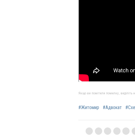
Якщо ви помітили помилку, виділіть нео
#Житомир
#Адвокат
#Сх