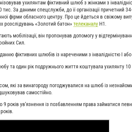
нізовував ухилянтам фіктивний шлюб з жінками з інвалідніс
 тис. За даними спецслужби, до її організації причетний 34
ної фірми обласного центру. Про це йдеться в свіжому вип
их розслідувань «Золотий батон»
телеканалу
Н1.
гають мобілізації, він пропонував допомогу у відтермінуванн
ройних Сил.
нню фіктивних шлюбів із нареченими з інвалідністю І або І
юбу та один рік подружнього життя коштувала ухилянту 10
усом, які за винагороду погоджувалися на шлюб із незнайом
дшуковував самостійно.
 9 років ув’язнення із позбавленням права займатися пев
років.