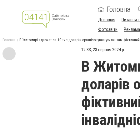
Головна
Дозвілля
Питання т
Фотозвіти
Реклама 
Головна
В Житомирі адвокат за 10 тис доларів організовував ухилянтам фіктивний
12:33, 23 серпня 2024 р.
В Житоми
доларів 
фіктивни
інвалідн