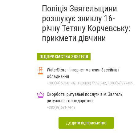
Поліція Звягельщини
розшукує зниклу 16-
річну Тетяну Корчевську:
прикмети дівчини
ПІДПРИЄМСТВА ЗВЯГЕЛЯ
WaterStore - інтернет магазин басейнів і
обладнання
+380(44)502-01-02, +380(66)777-78-42, +380(67)777-82-19, +380(67)890-80-80, +380(73)890-80-80, +380(44)502-01-03
Скорбота, ритуальні послуги в м. Звягель,
ритуальне господарство
+380(93)681-74-13
Додати підприємство