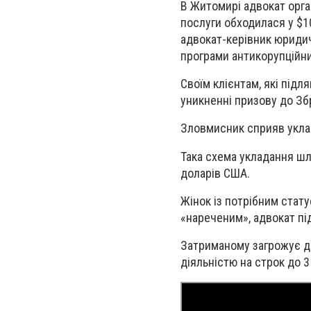
В Житомирі адвокат орга
послуги обходилася у $10
адвокат-керівник юридич
програми антикорупційн
Своїм клієнтам, які підля
уникненні призову до Зб
Зловмисник сприяв уклада
Така схема укладання шл
доларів США.
Жінок із потрібним стат
«нареченим», адвокат пі
Затриманому загрожує до
діяльністю на строк до 3 