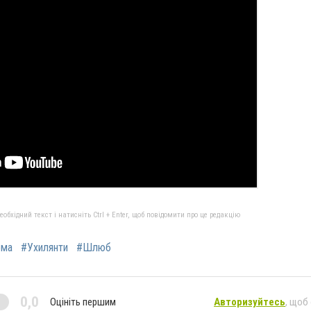
бхідний текст і натисніть Ctrl + Enter, щоб повідомити про це редакцію
ема
#Ухилянти
#Шлюб
0,0
Оцініть першим
Авторизуйтесь
, щоб