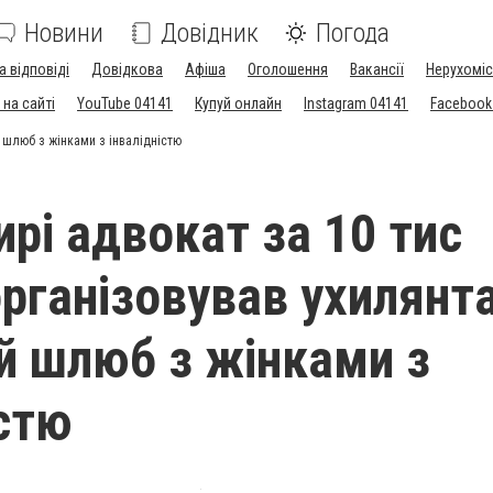
Новини
Довідник
Погода
а відповіді
Довідкова
Афіша
Оголошення
Вакансії
Нерухоміс
на сайті
YouTube 04141
Купуй онлайн
Instagram 04141
Facebook
 шлюб з жінками з інвалідністю
рі адвокат за 10 тис
організовував ухилянт
й шлюб з жінками з
істю