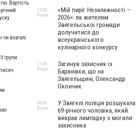
тю. Вартість
«Мій пиріг Незалежності –
-річний
13:00
Вчора
2026»: як жителям
уску
Звягельської громади
долучитися до
і чи взагалі
всеукраїнського
кулінарного конкурсу
І групи.
Загинув захисник із
11:00
Вчора
 тисяч
Баранівки, що на
Звягельщині, Олександр
Окончик
им
У Звягелі поліція розшукала
09:00
Вчора
ною
69-річного чоловіка, який
викрав лампадку з могили
захисника