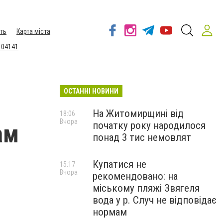
ть
Карта міста
 04141
ОСТАННІ НОВИНИ
На Житомирщині від
18:06
Вчора
початку року народилося
ам
понад 3 тис немовлят
Купатися не
15:17
Вчора
рекомендовано: на
міському пляжі Звягеля
вода у р. Случ не відповідає
нормам