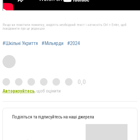
Якщо ви помітили помилку, виділіть необхідний текст і натисніть Ctrl + Enter, щоб
повідомити про це редакцію
#Шкільні Укриття
#Мільярди
#2024
0,0
Авторизуйтесь
, щоб оцінити
Поділіться та підписуйтесь на наші джерела