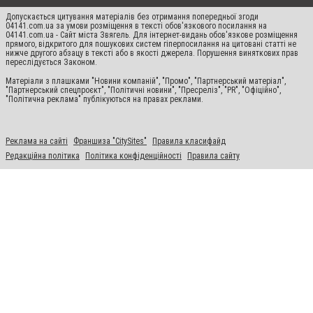
Допускається цитування матеріалів без отримання попередньої згоди
04141.com.ua за умови розміщення в тексті обов'язкового посилання на
04141.com.ua - Сайт міста Звягель. Для інтернет-видань обов'язкове розміщення
прямого, відкритого для пошукових систем гіперпосилання на цитовані статті не
нижче другого абзацу в тексті або в якості джерела. Порушення виняткових прав
переслідується Законом.
Матеріали з плашками "Новини компаній", "Промо", "Партнерський матеріал",
"Партнерський спецпроєкт", "Політичні новини", "Пресреліз", "PR", "Офіційно",
"Політична реклама" публікуються на правах реклами.
Реклама на сайті
Франшиза "CitySites"
Правила класифайд
Редакційна політика
Політика конфіденційності
Правила сайту