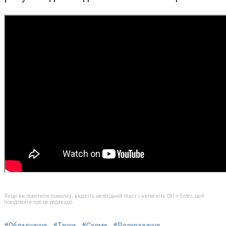
Якщо ви помітили помилку, виділіть необхідний текст і натисніть Ctrl + Enter, щоб
повідомити про це редакцію
#Обладнання
#Танки
#Схеми
#Розкрадання