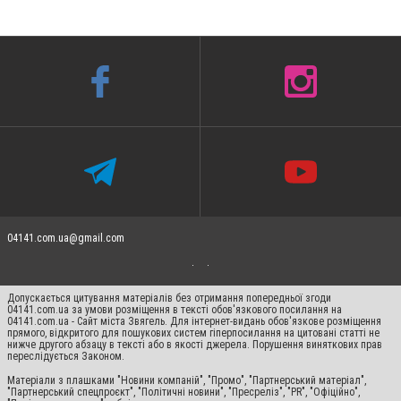
04141.com.ua@gmail.com
Допускається цитування матеріалів без отримання попередньої згоди
04141.com.ua за умови розміщення в тексті обов'язкового посилання на
04141.com.ua - Сайт міста Звягель. Для інтернет-видань обов'язкове розміщення
прямого, відкритого для пошукових систем гіперпосилання на цитовані статті не
нижче другого абзацу в тексті або в якості джерела. Порушення виняткових прав
переслідується Законом.
Матеріали з плашками "Новини компаній", "Промо", "Партнерський матеріал",
"Партнерський спецпроєкт", "Політичні новини", "Пресреліз", "PR", "Офіційно",